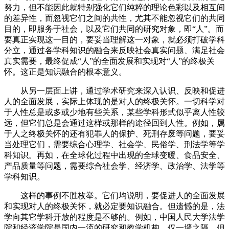
努力，但不能因此就特别强化它们纯粹的理论色彩以及相互间
的差异性，而忽视它们之间的共性，尤其不能忽视它们的共同
目的，即服务于社会，以及它们共同的研究对象，即“人”。而
要真正实现这一目的，要妥当理解这一对象，就必须打破学科
分立，通过各学科知识的融合来反映社会真实问题、满足社会
真实需要，最终促成“人”的全面发展和实现对“人”的终极关
怀。这正是知识融合的根本意义。
从另一层面上讲，通过学术研究来深入认识、反映和促进
人的全面发展，实际上体现的是对人的终极关怀。一切科学对
于人性总是或多或少地有些关系，某些学科形式似乎离人性较
远，但它们总是会通过这样或那样的途径回到人性。例如，属
于人之终极关怀的还有犯罪人的保护、死刑存废等问题，要妥
当处理它们，需要综合心理学、社会学、民俗学、刑法学等学
科知识。再如，在全球化过程中出现的全球变暖、食品安全、
产品质量等问题，需要综合社会学、经济学、政治学、法学等
学科知识。
这样的事例不胜枚举。它们均说明，要促进人的全面发展
和实现对人的终极关怀，就必定要知识融合。但遗憾的是，法
学向其它学科开放的程度是不够的。例如，中国人民大学法学
院和经济学院是国内一流的研究和教学机构，仅一墙之隔，但