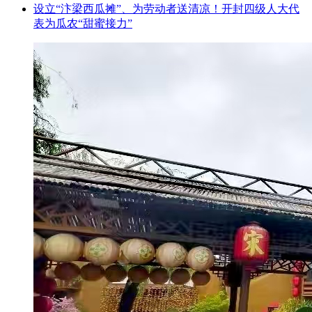
设立“汴梁西瓜摊”、为劳动者送清凉！开封四级人大代
表为瓜农“甜蜜接力”