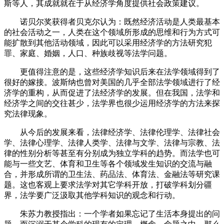
斯等人，其成就就在于从经济学角度提供社会政策建议。
诺贝尔奖获得者贝克尔认为：既然经济活动是人类最基本
的社会活动之一，人类在这个领域所形成的思维和行为方式可
能扩散到其他活动领域，因此可以采用经济学的方法研究犯
罪、家庭、婚姻，人口、种族歧视等法学问题。
更值得注意的是，这些经济学知识后来在法学领域得到了
很好的嫁接。波斯纳也曾对美国的几乎全部法学领域进行了经
济学的重构，从而促进了法经济学的发展。但在我国，法学和
经济学之间的交往甚少，法学界也很少运用经济学的方法来探
究法律现象。
从今后的发展来看，法律经济学、法律伦理学、法律社会
学、法律心理学、法律人类学、法律与文学、法律与宗教、法
律的性别分析等甚至有分别成为独立学科的趋势。而法学也可
能与一些文艺、体育和卫生等各个领域发生知识的交流与融
合，并形成所谓的卫生法、药品法、体育法、金融法等研究课
题。这也客观上要求法学对其它学科开放，打破学科划分疆
界，法学要广泛汲取其他学科知识的观念和行动。
朱苏力教授指出：一个学者如果忘记了生活本身提出的问