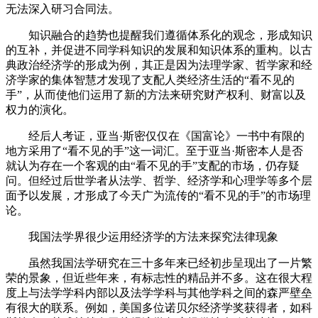
无法深入研习合同法。
知识融合的趋势也提醒我们遵循体系化的观念，形成知识
的互补，并促进不同学科知识的发展和知识体系的重构。以古
典政治经济学的形成为例，其正是因为法理学家、哲学家和经
济学家的集体智慧才发现了支配人类经济生活的“看不见的
手”，从而使他们运用了新的方法来研究财产权利、财富以及
权力的演化。
经后人考证，亚当·斯密仅仅在《国富论》一书中有限的
地方采用了“看不见的手”这一词汇。至于亚当·斯密本人是否
就认为存在一个客观的由“看不见的手”支配的市场，仍存疑
问。但经过后世学者从法学、哲学、经济学和心理学等多个层
面予以发展，才形成了今天广为流传的“看不见的手”的市场理
论。
我国法学界很少运用经济学的方法来探究法律现象
虽然我国法学研究在三十多年来已经初步呈现出了一片繁
荣的景象，但近些年来，有标志性的精品并不多。这在很大程
度上与法学学科内部以及法学学科与其他学科之间的森严壁垒
有很大的联系。例如，美国多位诺贝尔经济学奖获得者，如科