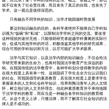
题，而沉溺于某个学科的现有的定理、概念、命题之中，那么
就不仅丧失了社会责任感，而且丧失了真正的自我，也丧失了
学术。这一观点是值得深思的。
只有融合不同学科的知识，法学才能因循时势发展
要达到知识融合的目的，各科学者绝对不能将自己学科知
识视为“饭碗”和“私域”，以限制法学学科之间的交流。要改变
这种现状的途径无他，只能借助研究者超越学科藩篱的实际行
动，促成与其他学科的对话，积极借鉴其他学科的研究成果，
综合可用的学科知识和方法，以尽可能扩大学术眼界。
法学与其它知识，以及法学内部的知识融合，不仅会给法
学研究带来新的生命力，也将对我国法学教育产生深远的影
响。在我国传统的法学教育中，各种学科划分使得教学的内容
在很大程度上具有单一性。这就阻碍了学生去全方位认识我们
的社会。而我国倡导的素质教育，其实很大程度上是要求学生
掌握基本的人文和社会科学知识，培养和陶冶青年人的人文情
怀，树立他们的人文关怀理念。但此种素质教育并不单纯地限
于法学学科的教育，而应当是一种融合各学科知识的教育模
式。从这个意义上讲，只懂法律，而不了解其它社会知识的法
律人是不成功的。