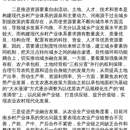
二是推进资源要素自由流动。土地、人才、技术和资本是
构建现代乡村产业体系的源泉和主要动力。河南源于过去城乡
割据政策的客观存在，从而使资源要素不断向城市单方面流
动，导致城乡发展不均衡、不充分以及城乡产业发展水平差异
较大。而构建现代乡村产业体系要求拥有数量庞大、质量优
良、结构合理、配置有效的科技、资金、人才等优质资源要
素。因此，需要通过制度性供给来矫正市场，建立城乡要素协
同机制，把关注点转向城乡之间的融合渗透、良性循环和功能
耦合上，切实推动城乡融合发展。一方面，要着重加强集体所
有权、农户承包权、土地经营权“三权分置”并行的权利保障，
合理引导农民意愿和适合自身能力的发展方向，从而提高土地
产出率、劳动生产率、资源利用率。另一方面，要聚焦农村优
势产业发展，在支农惠农政策方面由之前以承包地面积为基础
的“大水漫灌”方式逐步调整为以优质农产品规模化生产的“精
准滴管”上，以此延伸产业链、打造供应链、提升价值链，实
现农业农村现代化发展。
三是促进产业融合发展。从农业全产业链角度看，目前河
南乡村产业体系的突出问题主要表现在农业产业链整合不完
善，产前、产中、产后合作不紧密，全产业链之间缺乏合作和
整体布局。当前和今后一个时期，河南要以产业融合发展为抓