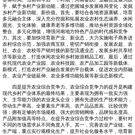
手，赋予乡村产业新动能，通过把握城乡发展格局变化，发掘
乡村产业新功能、新价值。首先，要结合各地资源禀赋，培育
多元融合主体，深入充分挖掘和拓展农业农村生态涵养、休闲
观光、文化体验、健康养老等多维功能，推动乡村资源全域化
整合、多元化增值，增强河南地方特色产品的时代感和竞争
力。其次，要加快培育新产业、新业态，大力实施电子商务进
农村综合示范，加强农商互联，密切产销衔接，发展农超、农
社、农企、农校等产销对接的新型流通业态，发展乡村共享经
济等新业态，打造休闲农业和乡村旅游精品工程。最后，通过
依托现代农业产业园、农业科技园、农产品加工园等新载体、
新模式，打造农村产业融合发展的平台载体，促进农业内部融
合、农业产业链延伸、农业多维功能拓展等新业态新模式。
四是提升农业综合竞争力。农业综合竞争力的提升是构建
现代乡村产业体系的最终结果，主要表现为拥有一批实力强
大、主导能力强的农业龙头企业；拥有先进的生产技术能力，
劳动生产率高、全要素生产率高、农产品品质高、比较优势
强；拥有足够的市场规模、强大的营销网络，品牌知名度高、
产品附加值高等特点。在提升农业综合竞争力过程中，要针对
不同的市场需求从不同角度入手。其一，完善农业产业链。在
生产端，重点实行规模化生产，提升社会化服务水平，培育新