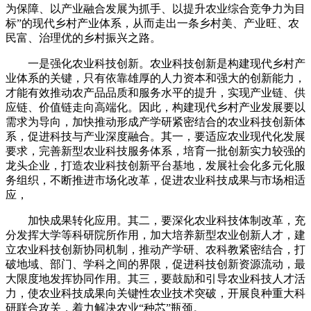
为保障、以产业融合发展为抓手、以提升农业综合竞争力为目
标”的现代乡村产业体系，从而走出一条乡村美、产业旺、农
民富、治理优的乡村振兴之路。
一是强化农业科技创新。农业科技创新是构建现代乡村产
业体系的关键，只有依靠雄厚的人力资本和强大的创新能力，
才能有效推动农产品品质和服务水平的提升，实现产业链、供
应链、价值链走向高端化。因此，构建现代乡村产业发展要以
需求为导向，加快推动形成产学研紧密结合的农业科技创新体
系，促进科技与产业深度融合。其一，要适应农业现代化发展
要求，完善新型农业科技服务体系，培育一批创新实力较强的
龙头企业，打造农业科技创新平台基地，发展社会化多元化服
务组织，不断推进市场化改革，促进农业科技成果与市场相适
应，
加快成果转化应用。其二，要深化农业科技体制改革，充
分发挥大学等科研院所作用，加大培养新型农业创新人才，建
立农业科技创新协同机制，推动产学研、农科教紧密结合，打
破地域、部门、学科之间的界限，促进科技创新资源流动，最
大限度地发挥协同作用。其三，要鼓励和引导农业科技人才活
力，使农业科技成果向关键性农业技术突破，开展良种重大科
研联合攻关，着力解决农业“种芯”瓶颈。