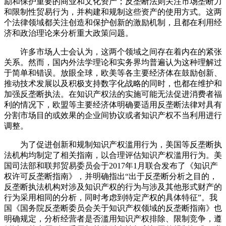
励和保护重要的商业和文化资产；反垄断法则关注市场垄断力
和限制性贸易行为，并构建和规制这些资产的使用方式。这两
个法律领域都关注创造和保护创新的激励机制，且都在利用经
济和政治理论来分析重大政策问题。
许多市场人士会认为，这两个领域之间存在着内在的紧张
关系。然而，国内外法学理论和实务界均普遍认为这种理解过
于简单和错误。放眼全球，欧美等各主要经济体在鼓励创新、
推动技术发展以及积极支持数字化战略的同时，也都在维护和
加强反垄断执法。在知识产权法的实施可能无法促进消费者福
利的情况下，欧盟等主要经济体明确要适用反垄断法律对具有
分割市场目的或效果的企业间协议或者知识产权不当利用进行
调整。
为了促进创新和规制知识产权滥用行为，美国等反垄断执
法机构均制定了相关指南，以合理评估知识产权滥用行为。美
国司法部和联邦贸易委员会于2017年1月联合发布了《知识产
权许可反垄断指南》，并明确指出“出于反垄断分析之目的，
反垄断执法机构对涉及知识产权的行为与涉及其他形式财产的
行为采用相同的分析，同时考虑到特定产权的具体特征”。我
国《国务院反垄断委员会关于知识产权领域的反垄断指南》也
明确规定，分析经营者是否滥用知识产权排除、限制竞争，遵