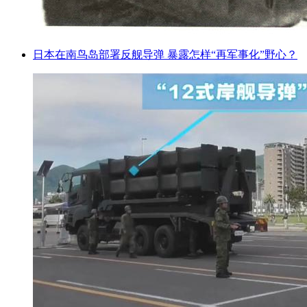
日本在南鸟岛部署反舰导弹 暴露怎样“再军事化”野心？