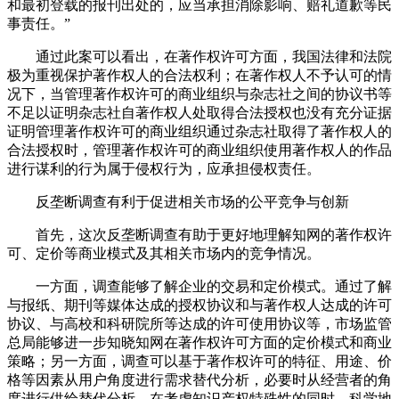
和最初登载的报刊出处的，应当承担消除影响、赔礼道歉等民
事责任。”
通过此案可以看出，在著作权许可方面，我国法律和法院
极为重视保护著作权人的合法权利；在著作权人不予认可的情
况下，当管理著作权许可的商业组织与杂志社之间的协议书等
不足以证明杂志社自著作权人处取得合法授权也没有充分证据
证明管理著作权许可的商业组织通过杂志社取得了著作权人的
合法授权时，管理著作权许可的商业组织使用著作权人的作品
进行谋利的行为属于侵权行为，应承担侵权责任。
反垄断调查有利于促进相关市场的公平竞争与创新
首先，这次反垄断调查有助于更好地理解知网的著作权许
可、定价等商业模式及其相关市场内的竞争情况。
一方面，调查能够了解企业的交易和定价模式。通过了解
与报纸、期刊等媒体达成的授权协议和与著作权人达成的许可
协议、与高校和科研院所等达成的许可使用协议等，市场监管
总局能够进一步知晓知网在著作权许可方面的定价模式和商业
策略；另一方面，调查可以基于著作权许可的特征、用途、价
格等因素从用户角度进行需求替代分析，必要时从经营者的角
度进行供给替代分析，在考虑知识产权特殊性的同时，科学地