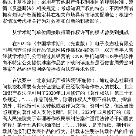
循以下基本原则：采用与其他财产性权利相同的规制标准，遵
循《反垄断法》相关规定；考虑知识产权的特点；不因经营者
拥有知识产权而推定其在相关市场具有市场支配地位；根据个
案情况考虑相关行为对效率和创新的积极影响。
从学术期刊单位间接取得著作权许可的模式曾受到挑战
在2022年《中国学术期刊（光盘版）》电子杂志社有限公
司与周秀鸾侵害作品信息网络传播权纠纷案中，双方当事人曾
经就学术期刊公司通过其经营的“CNKI手机知网”iOS手机软件
向不特定公众提供涉案作品的下载阅读服务是否侵害周秀鸾对
涉案作品的信息网络传播权向法院寻求救济。
在该案中，北京知识产权法院明确指出，通过杂志社获得
间接授权需要有充分证据证明已经取得著作权人的授权。北京
知识产权法院引用了2020年11月修订的《著作权法》第三十五
条规定，“……作品刊登后，除著作权人声明不得转载、摘编
的外，其他报刊可以转载或者作为文摘、资料刊登，但应当按
照规定向著作权人支付报酬”。同时，2020年12月修订的《最
高人民法院关于审理著作权民事纠纷案件适用法律若干问题的
解释》第十七条也明确指出，“……转载，是指报纸、期刊登
载其他报刊已发表作品的行为。转载未注明被转载作品的作者