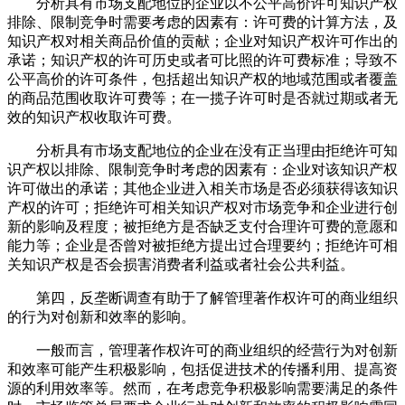
分析具有市场支配地位的企业以不公平高价许可知识产权
排除、限制竞争时需要考虑的因素有：许可费的计算方法，及
知识产权对相关商品价值的贡献；企业对知识产权许可作出的
承诺；知识产权的许可历史或者可比照的许可费标准；导致不
公平高价的许可条件，包括超出知识产权的地域范围或者覆盖
的商品范围收取许可费等；在一揽子许可时是否就过期或者无
效的知识产权收取许可费。
分析具有市场支配地位的企业在没有正当理由拒绝许可知
识产权以排除、限制竞争时考虑的因素有：企业对该知识产权
许可做出的承诺；其他企业进入相关市场是否必须获得该知识
产权的许可；拒绝许可相关知识产权对市场竞争和企业进行创
新的影响及程度；被拒绝方是否缺乏支付合理许可费的意愿和
能力等；企业是否曾对被拒绝方提出过合理要约；拒绝许可相
关知识产权是否会损害消费者利益或者社会公共利益。
第四，反垄断调查有助于了解管理著作权许可的商业组织
的行为对创新和效率的影响。
一般而言，管理著作权许可的商业组织的经营行为对创新
和效率可能产生积极影响，包括促进技术的传播利用、提高资
源的利用效率等。然而，在考虑竞争积极影响需要满足的条件