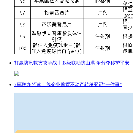
打赢防汛救灾攻坚战丨多级联动抗山洪 争分夺秒护平安
7事联办 河南上线企业购置不动产转移登记“一件事”