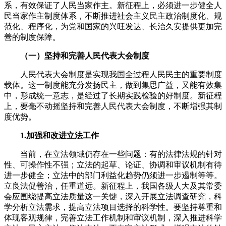
系，有效保证了人民当家作主。新征程上，必须进一步健全人
民当家作主制度体系，不断推进社会主义民主政治制度化、规
范化、程序化，为党和国家的兴旺发达、长治久安提供更加完
善的制度保障。
（一）坚持和完善人民代表大会制度
人民代表大会制度是实现我国全过程人民民主的重要制度
载体。这一制度能充分发扬民主，做到集思广益，又能有效集
中，形成统一意志，是经过了长期实践检验的好制度。新征程
上，要毫不动摇坚持和完善人民代表大会制度，不断增强其制
度优势。
1.加强和改进立法工作
当前，在立法领域仍存在一些问题：有的法律法规的针对
性、可操作性不强；立法的起草、论证、协调和审议机制有待
进一步健全；立法中的部门利益化趋势仍须进一步遏制等等。
立良法促善治，任重道远。新征程上，我国各级人大及其常委
会应围绕提高立法质量这一关键，深入开展立法调查研究，科
学分析立法需求，提高立法项目选择的科学性。要坚持尊重和
体现客观规律，完善立法工作机制和审议机制，深入推进科学