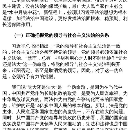
民主是法治的基石，法治是民主的保障。推进全过程人民
民主建设，没有法治的保驾护航，最广大人民当家作主必会
是“水中月镜中花”。新征程上，必须以习近平法治思想为根本
遵循，加强法治中国建设，更好发挥法治固根本、稳预期、利
长远保障作用。
（一）正确把握党的领导与社会主义法治的关系
习近平总书记指出：“党的领导和社会主义法治是一致
的，社会主义法治必须坚持党的领导，党的领导必须依靠社会
主义法治。”然而，总有一些别有用心之人时不时地炒作“党大
还是法大”这一伪命题，将党的领导与社会主义法治割裂开
来，试图否定、甚至是取消党的领导。因此，对于这一伪命
题，必须给予有力的批驳。
我们说“党大还是法大”是一个伪命题，是因为在当代中
国，中国共产党作为长期执政的政党，是要为人民谋幸福、为
中华民族谋复兴的。而法作为由党的主张转化而来的国家意
志，维护的正是14亿多中国人民的根本利益。所以，法是党的
主张、人民意愿和国家意志的高度统一，不存在谁大的问题。
同时，从中国共产党的领导与执政的历史来看，我国的国家建
设实践是中国共产党领导人民来推动的，宪法和法律也是中国
共产党领导人民来制定、实施的，同时自身也必须在宪法和法