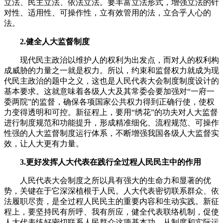
立法、民主立法、依法立法。要丰富立法形式，增强立法的针
对性、适用性、可操作性，立有效管用的法，立合乎人心的
法。
2.健全人大监督制度
现代民主政治以维护人的权利为出发点，而对人的权利构
成威胁的力量之一就是权力。所以，约束和监督权力就成为现
代民主政治的题中之义，这也是人民代表大会制度制度设计的
基本要求。这就意味着各级人大及其常委会要加强对“一府一
委两院”的监督，确保各项国家公共权力得到正确行使，使权
力变得透明和可控。新征程上，要用“绣花”的功夫对人大监督
进行制度规范和功能提升，形成精准细化、流程规范、可操作
性强的人大监督制度运行体系，不断增强我国各级人大监督实
效，让人大更有力量。
3.更好发挥人大代表在践行全过程人民民主中的作用
人民代表大会制度之所以具有强大的生命力和显著的优
势，关键在于它深深植根于人民。人大代表密切联系群众、依
法履职尽责，是全过程人民民主的重要内容和生动实践。新征
程上，要坚持民有所呼、我有所应，健全代表联络机制，促使
人大代表练好密切联系人民群众这项基本功，从制度和实际运