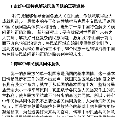
1.走好中国特色解决民族问题的正确道路
“我们党能够领导全国各族人民在民族工作领域取得巨大
成就和进步，最根本的在于创造性地把马克思主义民族理论同
中国民族问题具体实际相结合，走出了一条中国特色解决民族
问题的正确道路。”新的征程上，要有效应对世界百年未有之
大变局，解决好日益复杂的民族问题，必须以“泰山崩于前而
面不改色”的政治定力，将民族区域自治制度贯彻落实到位，
提高各族人民群众当家作主水平，56个民族一起继续沿着中国
特色解决民族问题的正确道路共创幸福未来。
2.铸牢中华民族共同体意识
统一的多民族的单一制国家是我国的基本国情。这一基本
国情是做所有工作的基本出发点。我国民族区域自治制度之所
有具有强大生命力，就在于从我国的基本国情出发，坚持各民
族无论大小一律平等原则，真正赋予各民族人民当家作主的民
主权利，使各民族团结成不可分离的命运共同体。所以，铸牢
中华民族共同体意识不是要让各民族同质化，人为地消除民族
特点，而是要在尊重和保护各民族特色的基础上把各民族更好
凝聚起来，为创造美好未来共同奋斗。铸牢中华民族共同体意