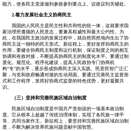
能力，使各民主党派做到参政参到要点上、议政议到关键处。
2.着力发展社会主义协商民主
我国的人民民主是民主性和共和性的统一体，这就要求国
家治理所遵循的人民意志，要兼具权威性和最大公约性。为
此，在我国民主政治的发展过程中，就自然而然地内生出了协
商民主这一独特的民主形式。新征程上，更好发挥协商民主的
作用，要健全协商民主制度和运行机制，保证制度之间的相互
协调和有效对接，不断提高协商民主的制度化水平。要通过制
度化、规范化、程序化建设，提高人民政协专门协商机
构“专”的水平，逐步形成协商民主深入实践、民意民智广泛汇
聚，与党和政府畅通对接的生动局面。要通过完善民主监督形
式和工作程序，发挥好协商式监督的特色优势，更好凝聚共
识。
（三）坚持和完善民族区域自治制度
民族区域自治制度是中国共产党创设的一项基本政治制
度。它从根本上超越了传统治理体制，实现了各民族一律平
等、共同当家作主。新征程上，要坚持和完善民族区域自治制
度，不断为解决世界民族问题贡献中国智慧。