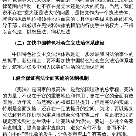
律范围内活动，也不存在是党大还是法大的问题。当然，我们
说不存在“党大还是法大”的问题，是把党作为一个执政整体、
就党的执政地位和领导地位而言的，具体到各级党政组织和领
导干部，就必须在宪法和法律的框架内行使手中的权力，不得
以言代法、以权压法、徇私枉法。
（二）加快中国特色社会主义法治体系建设
中国特色社会主义法治体系是进一步发展我国法治事业的
总抓手。新征程上，要不断加快中国特色社会主义法治体系建
设，筑牢14亿多中国人民美好生活的法治保护网。
1.健全保证宪法全面实施的体制机制
《宪法》是国家的最高法，是党治国理政的总章程。宪法
的力量，不仅在于它的重要地位和作用，更在于它的全面有效
实施。近年来，虽然宪法的权威日益提升，但是宪法的实施，
特别是全面实施，还存在一定的提升的空间。为此，要以落实
宪法解释程序机制为重点推进合宪性审查工作，真正把宪法的
规定落实到社会生活中，让宪法成为活法。要进一步健全备案
审查制度，提高备案审查能力，避免“有件不备、备而不审、
错而不纠”等现象的发生，让备案审查工作有实效、更精准。