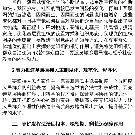
当前，随着城镇化水平的不断提高，城乡改革速度的不断
加快，我国乡村、社区的面貌已发生明显的变化，再加上互联
网的加速渗透，因网而生、因网而变的问题也日益增多，这些
变化都对中国共产党如何提高对基层群众自治的领导提出了重
大挑战。新征程上，应对挑战，要通过走基层、访民情，摸清
家底，优化基层党组织的设置方式和组织形态，实现党的组织
网络的全覆盖。要改进基层党组织的领导方式，在尊重群众主
体地位的基础上发挥好党组织的领导作用，避免将党组织领导
群众自治变为“代替”群众自治，要激发城乡居民推动经济社会
发展的内生动力。
2.着力推进基层直接民主制度化、规范化、程序化
要坚持人民当家作主，完善基层民主选举制度，充分回应
人民群众的利益表达，提高民主选举的合法性和权威性。要完
善基层协商程序，用科学的程序设计保证基层协商的健康运
转，真正把群众关心的事协商好。要提高协商意识和能力，让
人民群众在理性的表达中高质高效地商量出共识，提升基层治
理的水平。
三、更好发挥法治固根本、稳预期、利长远保障作用