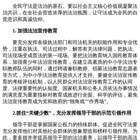
全民守法是法治的基石。要以社会主义核心价值观凝聚法
治共识，在全社会营造浓厚的法治氛围，让守法成为全民的自
觉意识和真诚信仰。
1. 加强法治宣传教育
要充分发挥各级执法部门和司法机关的职能作用和专业优
势，注重在执法、司法过程中，解答有关法律问题，把执法、
司法现场变成普法的第一现场。要把法治教育纳入国民教育体
系，加强青少年法治宣传教育，在建立高素质的中小学法治专
职教师队伍的同时，通过聘请兼职教师、招募法治教育志愿者
等方式，为中小学法治教育提供人才支持。要健全法治宣传教
育的考核评估机制，以人民群众对法治宣传教育工作的认同
度、法律重要性的认知度、国家机关和公务人员依法办事情况
的满意度为重要指标对教育成效进行全面、科学的评估，避免
法治宣传教育成为党和政府的“独角戏”“作秀场”。
2.抓住“关键少数”，充分发挥领导干部的示范引领作用
领导干部是掌握国家公权力的特殊群体。促进全民守法要
充分发挥他们对其他社会群体的形象塑造和榜样引领作用。为
此，要多措并举提高领导干部的法治素养，以领导干部的高法