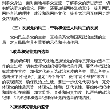
到群众身边，面对面地与群众交流，了解群众的所思所想，切
实解决群众的需求。同时，还要加强网络道德宣传，提升网民
网络言论的理性，建设和谐网络文化，提升党运用互联网走群
众路线的水平。
（三）发展党内民主，带动和促进人民民主的发展
党内民主是党的生命，直接关系党和国家政治生活的全
局，对人民民主具有重要的示范和带动作用。
1.改革和完善党内选举
要旗帜鲜明、理直气壮地把加强党的领导贯穿党内选举工
作的全过程，切实发挥党组织领导和把关作用。要坚持把政治
标准放在首位，加强对代表人选政治素质的考察，重点考察人
选增强“四个意识”、坚定“四个自信”、做到“两个维护”等方面
的表现情况，确保政治上过硬。要进一步优化代表结构，充分
体现党的性质宗旨，体现先进性和广泛代表性。要始终把纪律
和规矩挺在前面，加大监督、查处和问责力度，以严格的政治
纪律、组织纪律和选举纪律保证党内选举的纯洁性。
2.加强和完善党内监督