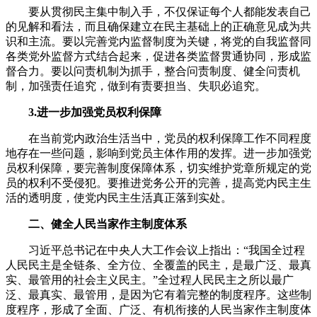
要从贯彻民主集中制入手，不仅保证每个人都能发表自己
的见解和看法，而且确保建立在民主基础上的正确意见成为共
识和主流。要以完善党内监督制度为关键，将党的自我监督同
各类党外监督方式结合起来，促进各类监督贯通协同，形成监
督合力。要以问责机制为抓手，整合问责制度、健全问责机
制，加强责任追究，做到有责要担当、失职必追究。
3.进一步加强党员权利保障
在当前党内政治生活当中，党员的权利保障工作不同程度
地存在一些问题，影响到党员主体作用的发挥。进一步加强党
员权利保障，要完善制度保障体系，切实维护党章所规定的党
员的权利不受侵犯。要推进党务公开的完善，提高党内民主生
活的透明度，使党内民主生活真正落到实处。
二、健全人民当家作主制度体系
习近平总书记在中央人大工作会议上指出：“我国全过程
人民民主是全链条、全方位、全覆盖的民主，是最广泛、最真
实、最管用的社会主义民主。”全过程人民民主之所以最广
泛、最真实、最管用，是因为它有着完整的制度程序。这些制
度程序，形成了全面、广泛、有机衔接的人民当家作主制度体