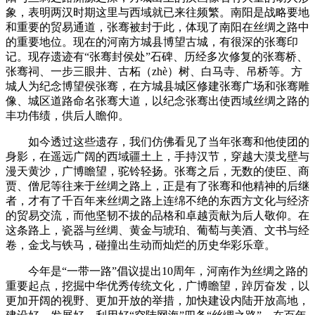
象，表明两汉时期这里与西域就已来往频繁。南阳是战略要地
和重要的贸易通道，张骞被封于此，体现了南阳在丝绸之路中
的重要地位。现在的河南方城县博望古城，有很深的张骞印
记。现存遗迹有“张骞封侯处”石碑、历经多次修复的张骞桥、
张骞祠、一步三眼井、古柘（zhè）树、白马寺、吊桥等。方
城人为纪念博望侯张骞，在方城县城区修建张骞广场和张骞雕
像、城区道路命名张骞大道，以纪念张骞出使西域丝绸之路的
丰功伟绩，供后人瞻仰。
如今透过这些遗存，我们仿佛看见了当年张骞和他使团的
身影，在遥远广阔的西域疆土上，手持汉节，穿越大漠戈壁与
漫天黄沙，广博瞻望，驼铃轻扬。张骞之后，无数的使臣、商
贾、僧尼等往来于丝绸之路上，正是有了张骞和他精神的后继
者，才有了千百年来丝绸之路上连绵不绝的东西方文化与经济
的贸易交流，而他坚韧不拔的品格和卓越贡献为后人敬仰。在
这条路上，瓷器与丝绸、黄金与琥珀、葡萄与美酒、文书与经
卷，金戈与铁马，碰撞出生动而灿烂的历史华彩乐章。
今年是“一带一路”倡议提出10周年，河南作为丝绸之路的
重要起点，挖掘中华优秀传统文化，广博瞻望，踔厉奋发，以
更加开阔的视野、更加开放的举措，加快建设内陆开放高地，