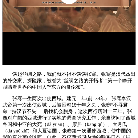
谈起丝绸之路，我们就不得不谈谈张骞。张骞是汉代杰出
的外交家、探险家，被誉为“丝绸之路的开拓者”“第一个睁开
眼睛看世界的中国人”“东方的哥伦布”。
张骞一生两次出使西域。建元二年(前139年)，张骞奉汉
武帝第一次出使西域，后被困匈奴十年之久，张骞“不辱君
命”“持汉节不失”，后找机会脱身，这次西行历时十三年。张
骞对广阔的西域进行了实地的调查研究工作，亲自访问了西域
各国和中亚的大宛（dà yuān）、康居（kāng qú）、大月氏
（dà yuè zhī）和大夏诸国，张骞第一次通使西域，使中国的
影响直达葱岭以西。自此，不仅西域同内地的联系日益加强，