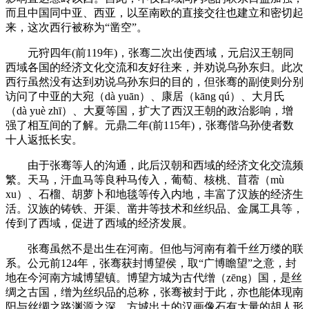
而且中国同中亚、西亚，以至南欧的直接交往也建立和密切起
来，这次西行被称为“凿空”。
元狩四年(前119年)，张骞二次出使西域，元启汉王朝同
西域各国的经济文化交流和友好往来，并劝说乌孙东归。此次
西行虽然没有达到劝说乌孙东归的目的，但张骞的副使则分别
访问了中亚的大宛（dà yuān）、康居（kāng qú）、大月氏
（dà yuè zhī）、大夏等国，扩大了西汉王朝的政治影响，增
强了相互间的了解。元鼎二年(前115年)，张骞偕乌孙使者数
十人返抵长安。
由于张骞等人的沟通，此后汉朝和西域的经济文化交流频
繁。天马，汗血马等良种马传入，葡萄、核桃、苜蓿（mù
xu）、石榴、胡萝卜和地毯等传入内地，丰富了汉族的经济生
活。汉族的铸铁、开渠、凿井等技术和丝织品、金属工具等，
传到了西域，促进了西域的经济发展。
张骞虽然不是出生在河南。但他与河南有着千丝万缕的联
系。公元前124年，张骞获封博望侯，取“广博瞻望”之意，封
地在今河南方城博望镇。博望方城为古代缯（zēng）国，是丝
绸之古国，缯为丝织品的总称，张骞被封于此，亦也能体现南
阳与丝绸之路渊源之深，方城出土的汉画像石有大量的胡人形