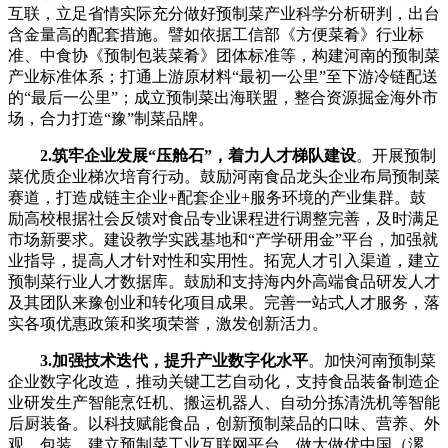
互联，立足省情实际充分做好预制菜产业科学分析研判，出台
含金量高的配套措施。譬如依据工信部《方便菜肴》行业标
准、中食协《预制包装菜肴》团体标准等，构建河南的预制菜
产业标准体系；打通上游原材料“最初一公里”至下游冷链配送
的“最后一公里”；成立预制菜出海联盟，整合资源掘金海外市
场，合力打造“豫”制菜品牌。
2.筑牢企业发展“压舱石”，着力人才梯队建设
。开展预制
菜优质企业梯次培育行动。鼓励河南食品龙头企业布局预制菜
赛道，打造成链主企业+配套企业+服务环境的产业集群。鼓
励高校根据社会反馈对食品专业课程进行调整完善，及时满足
市场新要求。建设教学实践基地和“产学研用金”平台，加强就
业指导，提高人才针对性和实用性。拓宽人才引入渠道，建立
预制菜行业人才数据库。鼓励和支持海内外高端食品研发人才
及其团队来豫创业和转化项目成果。完善一站式人才服务，落
实各项优惠政策和奖项荣誉，激发创新活力。
3.加强技术迭代，提升产业数字化水平
。加快河南预制菜
企业数字化改造，推动关键工艺自动化，支持食品装备制造企
业研发生产智能烹饪机、搬运机器人、自动分拣清洗机等智能
后厨装备。以科技赋能食品，创新预制菜品的口味、营养、外
观、包装。建立预制菜工业互联网平台，做大做优中国（漯