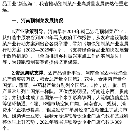
品工业“新蓝海”，我省推动预制菜产业高质量发展依然任重道
远。
一、河南预制菜发展情况
1.产业政策引导
。河南早在2019年就已涉足预制菜产业，
从打造中原农谷到2023年写入政府工作报告，从发布建设预制
菜产业行动方案到出台各类举措，譬如《加快预制菜产业发展
行动方案（2022—2025年）》、《支持绿色食品业加快发展若
干政策措施》、《全面推进乡村振兴重点工作的实施意见》
等，为领跑预制菜赛道提供坚定保障。
2.资源禀赋支撑
。农产品资源丰富。河南全省农林牧渔业
总产值突破万亿，粮食总产量全国第2，花生、食用菌产量全
国第1，蔬菜、中药材产量分别列全国第2、3位，肉、蛋、奶
产量常年列全国第一梯队。区位优势明显。河南连东西、贯南
北，并初步建成了全国第一个米字形高铁网，人流物流信息流
等循环畅通。C端、B端市场空间广阔。河南省人口规模、消
费水平正稳步提高，“银发经济”“单身经济”逐渐催生了蓝海市
场。姐弟俩土豆粉、福状元等连锁餐饮企业门店总数和营业额
整体呈上升态势，2021年我省连锁餐饮企业门店总数达309
个。