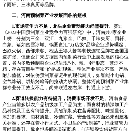
了雨轩、三味真厨等品牌。
二、河南预制菜产业发展面临的短板
1.市场竞争力不足，龙头企业带动能力尚需提升
。赛迪
《2023中国预制菜企业竞争力百强研究》中，河南共7家企业
上榜，分别为三全、双汇、九豫全、巴奴、千味央厨、雨轩、
白象。诸如蜜雪冰城、锅圈食汇“万店级”品牌企业强势崛起，
巴奴火锅、西部来客、槐店王婆大虾等餐饮连锁品牌在全国迅
速扩张。但豫企并未占据国内预制菜行业中上层发展的核心位
置，省内多数预制菜企业仍呈现“小、散、弱”形态，繁泛不
精，存在盲目生产和“价格战”现象。整体产业层次不高、产品
附加值低，对依傍预制菜品诞生的现代厨具，如智能小电锅、
空气炸锅、烘焙烤箱等的拉动力较弱。整体河南预制菜产业集
群专业分工效应不足，尚未联通左右岸、打通上下游。
2.赛道转换能力有待提升，消费市场开发不足
。河南食品
产业当前多以农产品初级加工产品为主，而食材的精深加工产
品种类及工艺有待提升。我省预制菜在营养配比、味觉量化、
添加剂要求、包材质量、冷链贮藏、安全性等方面还未创建相
关标准，还存在着小作坊式、不卫生的“预制菜”，行业监管力
度尚需提升。豫企也多瞄准B端市场，向连锁餐饮供货商方向