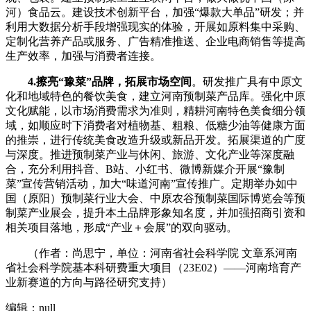
河）食品云。建设技术创新平台，加强“爆款大单品”研发；并
利用大数据分析手段增强现实的体验，开展如原料集中采购、
定制化营养产品或服务、广告精准推送、企业电商销售等提高
生产效率，加强与消费者连接。
4.擦亮“豫菜”品牌，拓展市场空间
。研发推广具有中原文
化和地域特色的餐饮美食，建立河南预制菜产品库。强化中原
文化赋能，以市场消费需求为准则，精耕河南特色美食细分领
域，如顺应时下消费者对植物基、粗粮、低糖少油等健康方面
的推崇，进行传统美食改造升级或新品开发。拓展渠道的广度
与深度。推进预制菜产业与休闲、旅游、文化产业等深度融
合，充分利用抖音、B站、小红书、微博新媒介开展“豫制
菜”宣传营销活动，加大“味道河南”宣传推广。定期举办如中
国（原阳）预制菜行业大会、中原农谷预制菜国际博览会等预
制菜产业展会，提升本土品牌形象知名度，并加强招商引资和
相关项目落地，形成“产业＋会展”的双向驱动。
（作者：尚思宁，单位：河南省社会科学院 文章系河南
省社会科学院基本科研费重大项目（23E02）——河南培育产
业新赛道的方向与路径研究支持）
编辑：null