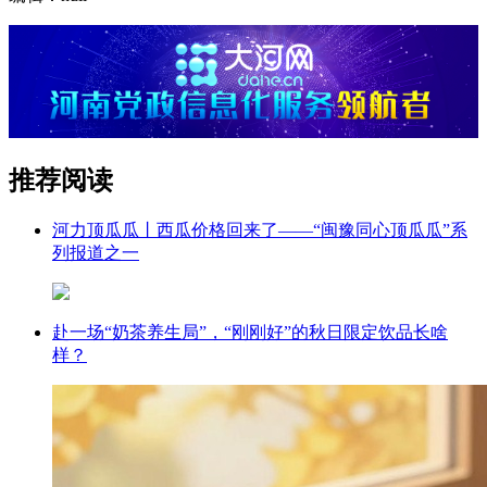
推荐阅读
河力顶瓜瓜丨西瓜价格回来了——“闽豫同心顶瓜瓜”系
列报道之一
赴一场“奶茶养生局”，“刚刚好”的秋日限定饮品长啥
样？