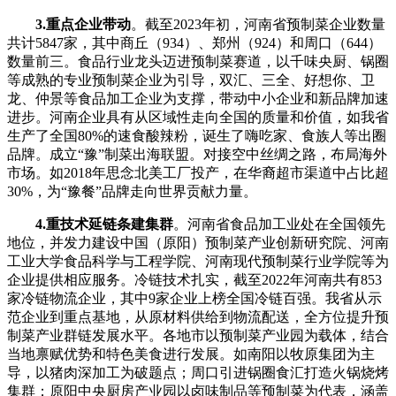
3.重点企业带动
。截至2023年初，河南省预制菜企业数量
共计5847家，其中商丘（934）、郑州（924）和周口（644）
数量前三。食品行业龙头迈进预制菜赛道，以千味央厨、锅圈
等成熟的专业预制菜企业为引导，双汇、三全、好想你、卫
龙、仲景等食品加工企业为支撑，带动中小企业和新品牌加速
进步。河南企业具有从区域性走向全国的质量和价值，如我省
生产了全国80%的速食酸辣粉，诞生了嗨吃家、食族人等出圈
品牌。成立“豫”制菜出海联盟。对接空中丝绸之路，布局海外
市场。如2018年思念北美工厂投产，在华裔超市渠道中占比超
30%，为“豫餐”品牌走向世界贡献力量。
4.重技术延链条建集群
。河南省食品加工业处在全国领先
地位，并发力建设中国（原阳）预制菜产业创新研究院、河南
工业大学食品科学与工程学院、河南现代预制菜行业学院等为
企业提供相应服务。冷链技术扎实，截至2022年河南共有853
家冷链物流企业，其中9家企业上榜全国冷链百强。我省从示
范企业到重点基地，从原材料供给到物流配送，全方位提升预
制菜产业群链发展水平。各地市以预制菜产业园为载体，结合
当地禀赋优势和特色美食进行发展。如南阳以牧原集团为主
导，以猪肉深加工为破题点；周口引进锅圈食汇打造火锅烧烤
集群；原阳中央厨房产业园以卤味制品等预制菜为代表，涵盖