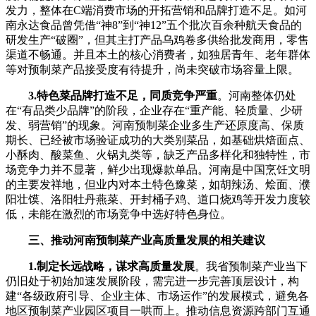
发力，整体在C端消费市场的开拓营销和品牌打造不足。如河
南永达食品曾凭借“神8”到“神12”五个批次百余种航天食品的
研发生产“破圈”，但其主打产品乌鸡卷多供给批发商用，零售
渠道不畅通。并且本土的核心消费者，如独居青年、老年群体
等对预制菜产品接受度有待提升，尚未突破市场容量上限。
3.特色菜品牌打造不足，同质竞争严重
。河南整体仍处
在“有品类少品牌”的阶段，企业存在“重产能、轻质量、少研
发、弱营销”的现象。河南预制菜企业多生产还原度高、保质
期长、已经被市场验证成功的大类别菜品，如基础烘焙面点、
小酥肉、酸菜鱼、火锅丸类等，缺乏产品多样化和独特性，市
场竞争力并不显著，鲜少出现爆款单品。河南是中国烹饪文明
的主要发祥地，但业内对本土特色豫菜，如胡辣汤、烩面、濮
阳壮馍、洛阳牡丹燕菜、开封桶子鸡、道口烧鸡等开发力度较
低，未能在激烈的市场竞争中选好特色身位。
三、推动河南预制菜产业高质量发展的相关建议
1.制定长远战略，谋求高质量发展
。我省预制菜产业当下
仍旧处于初始加速发展阶段，需完进一步完善顶层设计，构
建“各级政府引导、企业主体、市场运作”的发展模式，避免各
地区预制菜产业园区项目一哄而上。推动信息资源跨部门互通