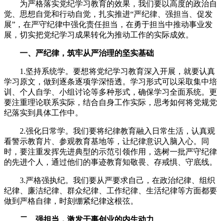
为严格落实党纪学习教育的效果，我们要以高度的政治自
觉、思想自觉和行动自觉，扎实推进“严纪律、强担当、促发
展”，在严守纪律中强化责任担当，在勇于担当中推动事业发
展，切实把党纪学习成果转化为推动工作的实际成效。
一、严纪律，筑牢从严治理的坚实基础
1.坚持系统学。要想将党纪学习教育深入开展，就要认真
学习原文，做到逐条逐项学深悟透。学习形式可以采取集中培
训、个人自学、小组讨论等多种形式，确保学习全面系统。更
要注重理论联系实际，结合自身工作实际，思考如何将党规党
纪落实到具体工作中。
2.强化日常学。我们要将纪律教育融入日常生活，认真观
看警示教育片、参观教育基地等，让纪律意识入脑入心。同
时，要注重发挥先进典型的示范引领作用，选树一批严守纪律
的先进个人，通过他们的事迹教育知敬畏、存戒惧、守底线。
3.严格强执纪。我们要从严要求自己，在政治纪律、组织
纪律、廉洁纪律、群众纪律、工作纪律、生活纪律等方面都要
做到严格自律，时刻绷紧纪律这根弦。
二、强担当，激发干事创业的内生动力