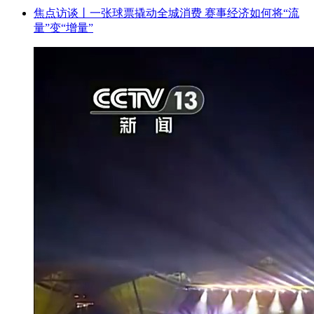
焦点访谈丨一张球票撬动全城消费 赛事经济如何将“流
量”变“增量”