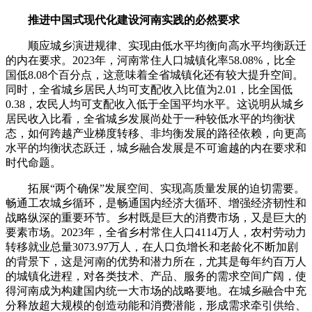
推进中国式现代化建设河南实践的必然要求
顺应城乡演进规律、实现由低水平均衡向高水平均衡跃迁
的内在要求。2023年，河南常住人口城镇化率58.08%，比全
国低8.08个百分点，这意味着全省城镇化还有较大提升空间。
同时，全省城乡居民人均可支配收入比值为2.01，比全国低
0.38，农民人均可支配收入低于全国平均水平。这说明从城乡
居民收入比看，全省城乡发展尚处于一种较低水平的均衡状
态，如何跨越产业梯度转移、非均衡发展的路径依赖，向更高
水平的均衡状态跃迁，城乡融合发展是不可逾越的内在要求和
时代命题。
拓展“两个确保”发展空间、实现高质量发展的迫切需要。
畅通工农城乡循环，是畅通国内经济大循环、增强经济韧性和
战略纵深的重要环节。乡村既是巨大的消费市场，又是巨大的
要素市场。2023年，全省乡村常住人口4114万人，农村劳动力
转移就业总量3073.97万人，在人口负增长和老龄化不断加剧
的背景下，这是河南的优势和潜力所在，尤其是每年约百万人
的城镇化进程，对各类技术、产品、服务的需求空间广阔，使
得河南成为构建国内统一大市场的战略要地。在城乡融合中充
分释放超大规模的创造动能和消费潜能，形成需求牵引供给、