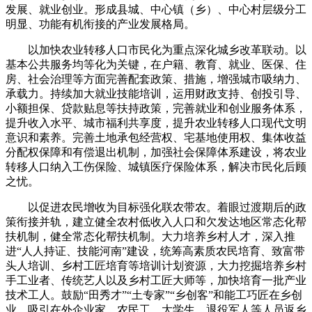
发展、就业创业。形成县城、中心镇（乡）、中心村层级分工
明显、功能有机衔接的产业发展格局。
以加快农业转移人口市民化为重点深化城乡改革联动。以
基本公共服务均等化为关键，在户籍、教育、就业、医保、住
房、社会治理等方面完善配套政策、措施，增强城市吸纳力、
承载力。持续加大就业技能培训，运用财政支持、创投引导、
小额担保、贷款贴息等扶持政策，完善就业和创业服务体系，
提升收入水平、城市福利共享度，提升农业转移人口现代文明
意识和素养。完善土地承包经营权、宅基地使用权、集体收益
分配权保障和有偿退出机制，加强社会保障体系建设，将农业
转移人口纳入工伤保险、城镇医疗保险体系，解决市民化后顾
之忧。
以促进农民增收为目标强化联农带农。着眼过渡期后的政
策衔接并轨，建立健全农村低收入人口和欠发达地区常态化帮
扶机制，健全常态化帮扶机制。大力培养乡村人才，深入推
进“人人持证、技能河南”建设，统筹高素质农民培育、致富带
头人培训、乡村工匠培育等培训计划资源，大力挖掘培养乡村
手工业者、传统艺人以及乡村工匠大师等，加快培育一批产业
技术工人。鼓励“田秀才”“土专家”“乡创客”和能工巧匠在乡创
业，吸引在外企业家、农民工、大学生、退役军人等人员返乡