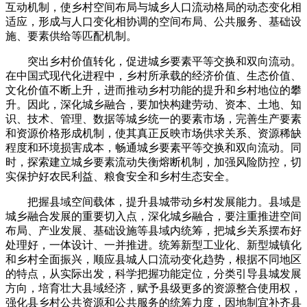
互动机制，使乡村空间布局与城乡人口流动格局的动态变化相
适应，形成与人口变化相协调的空间布局、公共服务、基础设
施、要素供给等匹配机制。
突出乡村价值转化，促进城乡要素平等交换和双向流动。
在中国式现代化进程中，乡村所承载的经济价值、生态价值、
文化价值不断上升，进而推动乡村功能的提升和乡村地位的攀
升。因此，深化城乡融合，要加快构建劳动、资本、土地、知
识、技术、管理、数据等城乡统一的要素市场，完善生产要素
和资源价格形成机制，使其真正反映市场供求关系、资源稀缺
程度和环境损害成本，畅通城乡要素平等交换和双向流动。同
时，探索建立城乡要素流动失衡熔断机制，加强风险防控，切
实保护好农民利益、粮食安全和乡村生态安全。
把握县域空间载体，提升县城带动乡村发展能力。县域是
城乡融合发展的重要切入点，深化城乡融合，要注重推进空间
布局、产业发展、基础设施等县域内统筹，把城乡关系摆布好
处理好，一体设计、一并推进。统筹新型工业化、新型城镇化
和乡村全面振兴，顺应县城人口流动变化趋势，根据不同地区
的特点，从实际出发，科学把握功能定位，分类引导县城发展
方向，培育壮大县域经济，赋予县级更多的资源整合使用权，
强化县乡村公共资源和公共服务的统筹力度，因地制宜补齐县