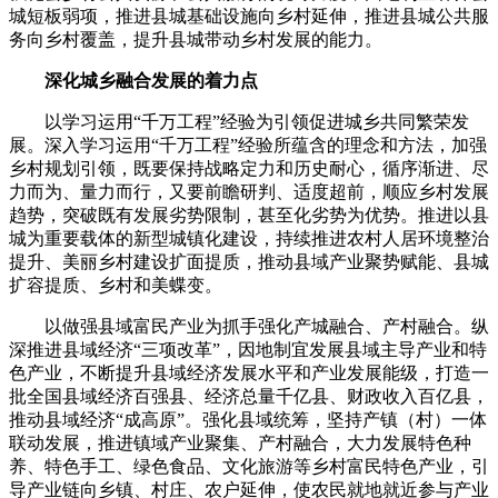
城短板弱项，推进县城基础设施向乡村延伸，推进县城公共服
务向乡村覆盖，提升县城带动乡村发展的能力。
深化城乡融合发展的着力点
以学习运用“千万工程”经验为引领促进城乡共同繁荣发
展。深入学习运用“千万工程”经验所蕴含的理念和方法，加强
乡村规划引领，既要保持战略定力和历史耐心，循序渐进、尽
力而为、量力而行，又要前瞻研判、适度超前，顺应乡村发展
趋势，突破既有发展劣势限制，甚至化劣势为优势。推进以县
城为重要载体的新型城镇化建设，持续推进农村人居环境整治
提升、美丽乡村建设扩面提质，推动县域产业聚势赋能、县城
扩容提质、乡村和美蝶变。
以做强县域富民产业为抓手强化产城融合、产村融合。纵
深推进县域经济“三项改革”，因地制宜发展县域主导产业和特
色产业，不断提升县域经济发展水平和产业发展能级，打造一
批全国县域经济百强县、经济总量千亿县、财政收入百亿县，
推动县域经济“成高原”。强化县域统筹，坚持产镇（村）一体
联动发展，推进镇域产业聚集、产村融合，大力发展特色种
养、特色手工、绿色食品、文化旅游等乡村富民特色产业，引
导产业链向乡镇、村庄、农户延伸，使农民就地就近参与产业