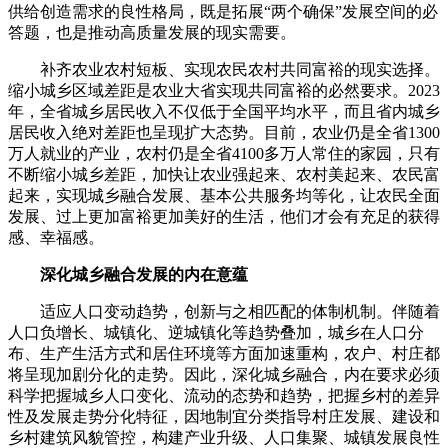
供给创造需求的良性格局，既是拓展“两个确保”发展空间的必
答题，也是推动高质量发展的现实需要。
补齐农业农村短板、实现农民农村共同富裕的现实选择。
缩小城乡区域差距是农业大省实现共同富裕的必然要求。2023
年，全省城乡居民收入不仅低于全国平均水平，而且省内城乡
居民收入绝对差距也呈现扩大态势。目前，农业仍是全省1300
万人就业的产业，农村仍是全省4100多万人常住的家园，只有
不断缩小城乡差距，加快让农业强起来、农村美起来、农民富
起来，实现城乡融合发展、基本公共服务均等化，让农民全面
发展、过上更加富裕更加美好的生活，他们才会有充足的获得
感、幸福感。
深化城乡融合发展的内在意蕴
适应人口变动趋势，创新与之相匹配的体制机制。伴随着
人口负增长、城镇化、逆城镇化等趋势叠加，城乡在人口分
布、生产生活方式和居住环境等方面加速重构，农户、村庄都
将呈现加剧分化的走势。因此，深化城乡融合，内在要求必须
科学把握城乡人口变化、流动的态势和趋势，把握乡村的差异
性及发展走势分化特征，因地制宜分类指导村庄发展、建设和
乡村建筑风貌管控，构建产业升级、人口集聚、城镇发展良性