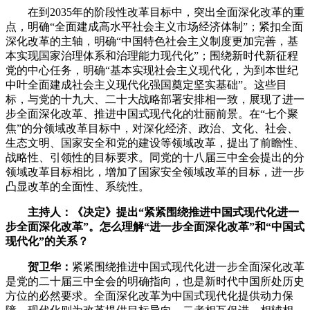
在到2035年的阶段性改革目标中，突出全面深化改革的重
点，明确“全面建成高水平社会主义市场经济体制”；紧扣全面
深化改革的主轴，明确“中国特色社会主义制度更加完善，基
本实现国家治理体系和治理能力现代化”；围绕新时代新征程
党的中心任务，明确“基本实现社会主义现代化，为到本世纪
中叶全面建成社会主义现代化强国奠定坚实基础”。这些目
标，与党的十九大、二十大战略部署安排相一致，展现了进一
步全面深化改革、推进中国式现代化的壮丽前景。在“七个聚
焦”的分领域改革目标中，对深化经济、政治、文化、社会、
生态文明、国家安全和党的建设等领域改革，提出了前瞻性、
战略性、引领性的目标要求。同党的十八届三中全会提出的分
领域改革目标相比，增加了国家安全领域改革的目标，进一步
凸显改革的全面性、系统性。
主持人：《决定》提出“紧紧围绕推进中国式现代化进一
步全面深化改革”。怎么理解“进一步全面深化改革”和“中国式
现代化”的关系？
贺卫华
：
紧紧围绕推进中国式现代化进一步全面深化改革
是党的二十届三中全会的明确指向，也是新时代中国所处历史
方位的必然要求。全面深化改革为中国式现代化提供动力保