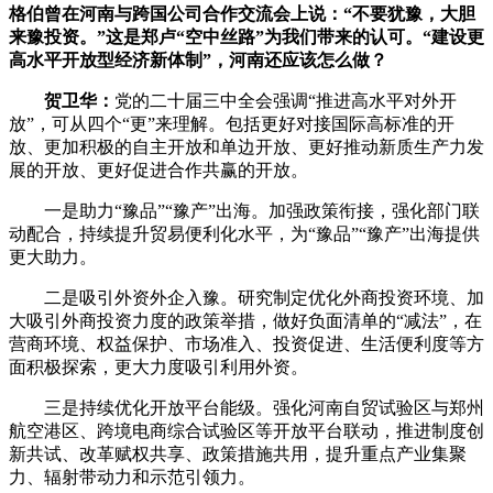
格伯曾在河南与跨国公司合作交流会上说：“不要犹豫，大胆
来豫投资。”这是郑卢“空中丝路”为我们带来的认可。“建设更
高水平开放型经济新体制”，河南还应该怎么做？
贺卫华
：
党的二十届三中全会强调“推进高水平对外开
放”，可从四个“更”来理解。包括更好对接国际高标准的开
放、更加积极的自主开放和单边开放、更好推动新质生产力发
展的开放、更好促进合作共赢的开放。
一是助力“豫品”“豫产”出海。加强政策衔接，强化部门联
动配合，持续提升贸易便利化水平，为“豫品”“豫产”出海提供
更大助力。
二是吸引外资外企入豫。研究制定优化外商投资环境、加
大吸引外商投资力度的政策举措，做好负面清单的“减法”，在
营商环境、权益保护、市场准入、投资促进、生活便利度等方
面积极探索，更大力度吸引利用外资。
三是持续优化开放平台能级。强化河南自贸试验区与郑州
航空港区、跨境电商综合试验区等开放平台联动，推进制度创
新共试、改革赋权共享、政策措施共用，提升重点产业集聚
力、辐射带动力和示范引领力。