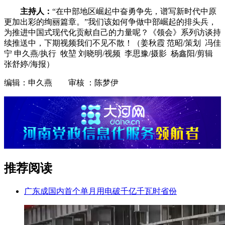
主持人：
“在中部地区崛起中奋勇争先，谱写新时代中原
更加出彩的绚丽篇章。”我们该如何争做中部崛起的排头兵，
为推进中国式现代化贡献自己的力量呢？《领会》系列访谈持
续推送中，下期视频我们不见不散！
（姜秋霞 范昭/策划 冯佳
宁 申久燕/执行 牧堃 刘晓明/视频 李思豫/摄影 杨鑫阳/剪辑
张舒婷
/海报）
编辑：申久燕 审核 ：陈梦伊
推荐阅读
广东成国内首个单月用电破千亿千瓦时省份