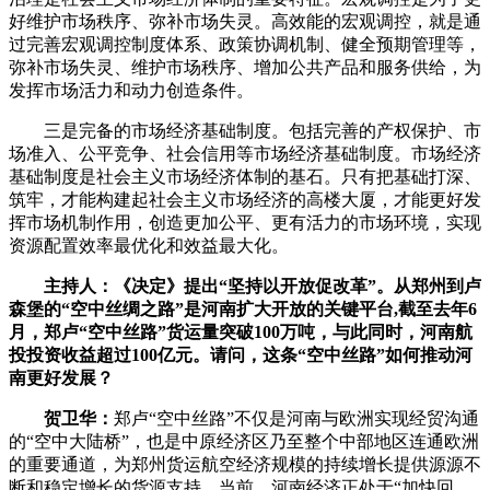
好维护市场秩序、弥补市场失灵。高效能的宏观调控，就是通
过完善宏观调控制度体系、政策协调机制、健全预期管理等，
弥补市场失灵、维护市场秩序、增加公共产品和服务供给，为
发挥市场活力和动力创造条件。
三是完备的市场经济基础制度。包括完善的产权保护、市
场准入、公平竞争、社会信用等市场经济基础制度。市场经济
基础制度是社会主义市场经济体制的基石。只有把基础打深、
筑牢，才能构建起社会主义市场经济的高楼大厦，才能更好发
挥市场机制作用，创造更加公平、更有活力的市场环境，实现
资源配置效率最优化和效益最大化。
主持人：《决定》提出“坚持以开放促改革”。从郑州到卢
森堡的“空中丝绸之路”是河南扩大开放的关键平台,截至去年6
月，郑卢“空中丝路”货运量突破100万吨，与此同时，河南航
投投资收益超过100亿元。请问，这条“空中丝路”如何推动河
南更好发展？
贺卫华
：
郑卢“空中丝路”不仅是河南与欧洲实现经贸沟通
的“空中大陆桥”，也是中原经济区乃至整个中部地区连通欧洲
的重要通道，为郑州货运航空经济规模的持续增长提供源源不
断和稳定增长的货源支持。当前，河南经济正处于“加快回