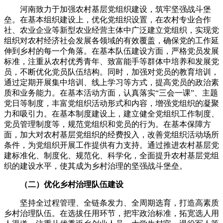
河南致力于加强农村基层党组织建设，筑牢坚强战斗堡
垒。在基本组织建设上，优化党组织设置，在农村专业合作
社、农业企业等新型农业经营主体中广泛建立党组织，实现党
组织对农村经济社会发展各领域的有效覆盖，确保党的工作延
伸到乡村的每一个角落。在基本队伍建设方面，严格党员发展
标准，注重从农村优秀青年、致富能手等群体中培养和发展党
员，不断优化党员队伍结构。同时，加强对党员的教育培训，
通过定期开展集中培训、线上学习等方式，提高党员的政治素
质和业务能力。在基本活动方面，认真落实“三会一课”、主题
党日等制度，丰富党组织活动形式和内容，增强党组织的凝聚
力和吸引力。在基本制度建设上，建立健全党组织工作制度、
党员管理制度等，规范党组织和党员的行为。在基本保障方
面，加大对农村基层党组织的经费投入，改善党组织活动场所
条件，为党组织开展工作提供有力支持。通过推进农村基层党
建标准化、制度化、规范化、科学化，全面提升农村基层党组
织的建设水平，使其成为乡村治理的坚强战斗堡垒。
（二）优化乡村治理队伍建设
坚持全过程管理、全链条发力、全周期选育，打造高素质
乡村治理队伍。在选拔任用环节，把牢政治标准，拓宽选人用