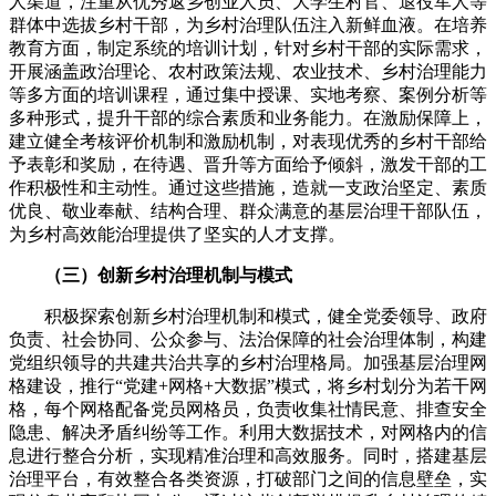
人渠道，注重从优秀返乡创业人员、大学生村官、退役军人等
群体中选拔乡村干部，为乡村治理队伍注入新鲜血液。在培养
教育方面，制定系统的培训计划，针对乡村干部的实际需求，
开展涵盖政治理论、农村政策法规、农业技术、乡村治理能力
等多方面的培训课程，通过集中授课、实地考察、案例分析等
多种形式，提升干部的综合素质和业务能力。在激励保障上，
建立健全考核评价机制和激励机制，对表现优秀的乡村干部给
予表彰和奖励，在待遇、晋升等方面给予倾斜，激发干部的工
作积极性和主动性。通过这些措施，造就一支政治坚定、素质
优良、敬业奉献、结构合理、群众满意的基层治理干部队伍，
为乡村高效能治理提供了坚实的人才支撑。
（三）创新乡村治理机制与模式
积极探索创新乡村治理机制和模式，健全党委领导、政府
负责、社会协同、公众参与、法治保障的社会治理体制，构建
党组织领导的共建共治共享的乡村治理格局。加强基层治理网
格建设，推行“党建+网格+大数据”模式，将乡村划分为若干网
格，每个网格配备党员网格员，负责收集社情民意、排查安全
隐患、解决矛盾纠纷等工作。利用大数据技术，对网格内的信
息进行整合分析，实现精准治理和高效服务。同时，搭建基层
治理平台，有效整合各类资源，打破部门之间的信息壁垒，实