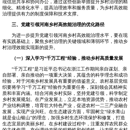
现信息共享和协同办公，通过这些创新举措提升乡村治理的精
细化、精准化水平，提高治理效率和服务质量，为乡村高效能
治理提供有力的制度保障和技术支撑。
三、党建引领河南乡村高效能治理的优化路径
为进一步提升党建引领河南乡村高效能治理水平，要在现
有实践基础上，聚焦乡村治理的关键领域和薄弱环节，推动乡
村治理效能实现新的提升。
（一）深入学习“千万工程”经验，推动乡村高质量发展
“千万工程”是习近平总书记在浙江工作期间亲自谋划、亲
自部署、亲自推动的一项重大决策，其蕴含的科学理念和成功
经验，对于河南乡村发展具有重要的借鉴意义。农村基层党组
织要将学习“千万工程”经验作为重要任务，深刻领会其精神实
质和丰富内涵。结合河南乡村实际，坚持党建引领，科学制定
乡村发展规划。在产业发展上，立足本地资源优势，推动农村
产业结构调整，培育壮大特色产业，促进农村一二三产业融合
发展，实现产业兴旺。在生态建设方面，牢固树立“绿水青山
就是金山银山”的理念，加强乡村生态环境保护和修复，打造
生态宜居的美丽乡村。在乡村建设过程中，注重发挥农民群众
的主体作用，充分调动农民的积极性和创造性，让农民在乡村