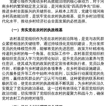
党建引领作为推动乡村高效能治理的核心驱动力，对于河
南乡村的繁荣稳定意义深远，是河南实现“四高四争先”目标、
推进乡村全面振兴的关键所在。从根本上而言，党建引领河南
乡村高效能治理，是筑牢党在农村执政根基、提升乡村治理现
代化水平、推动乡村经济社会全面发展的必然选择。
（一）夯实党在农村的执政根基
农村基层党组织作为党在农村的前沿阵地，是党与农民群
众紧密相连的关键纽带。通过持续强化党组织建设，充分发挥
党员的先锋模范作用，能够将党的先进思想、政策方针精准地
传递到乡村的每一个角落。在实际工作中，农村基层党组织积
极组织党员深入学习党的理论知识，提升党员的政治素养与责
任意识，使其成为党的政策的坚定宣传者和执行者。党员以身
作则，积极参与乡村建设的各项事务，在乡村基础设施建设、
公共服务提升等工作中始终冲在前列，以实际行动展现党的先
进性，赢得农民群众的广泛认可与信赖。这种紧密的联系和积
极的互动，使党在农村的执政根基不断巩固，为乡村的长治久
安奠定了坚实的政治基础。这一过程有效强化了基层党组织的
政治功能，切实增强了党组织在农村的凝聚力和战斗力，确保
党对农村工作的绝对领导。