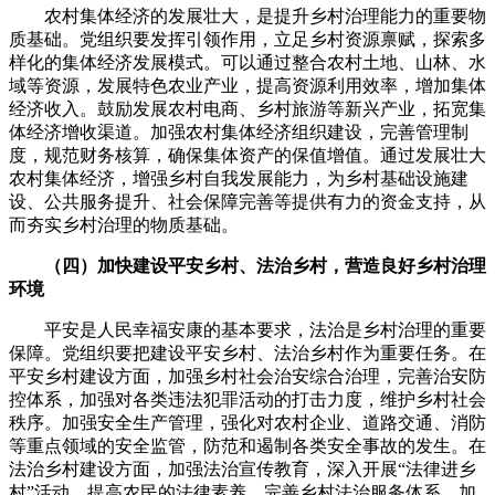
农村集体经济的发展壮大，是提升乡村治理能力的重要物
质基础。党组织要发挥引领作用，立足乡村资源禀赋，探索多
样化的集体经济发展模式。可以通过整合农村土地、山林、水
域等资源，发展特色农业产业，提高资源利用效率，增加集体
经济收入。鼓励发展农村电商、乡村旅游等新兴产业，拓宽集
体经济增收渠道。加强农村集体经济组织建设，完善管理制
度，规范财务核算，确保集体资产的保值增值。通过发展壮大
农村集体经济，增强乡村自我发展能力，为乡村基础设施建
设、公共服务提升、社会保障完善等提供有力的资金支持，从
而夯实乡村治理的物质基础。
（四）加快建设平安乡村、法治乡村，营造良好乡村治理
环境
平安是人民幸福安康的基本要求，法治是乡村治理的重要
保障。党组织要把建设平安乡村、法治乡村作为重要任务。在
平安乡村建设方面，加强乡村社会治安综合治理，完善治安防
控体系，加强对各类违法犯罪活动的打击力度，维护乡村社会
秩序。加强安全生产管理，强化对农村企业、道路交通、消防
等重点领域的安全监管，防范和遏制各类安全事故的发生。在
法治乡村建设方面，加强法治宣传教育，深入开展“法律进乡
村”活动，提高农民的法律素养。完善乡村法治服务体系，加