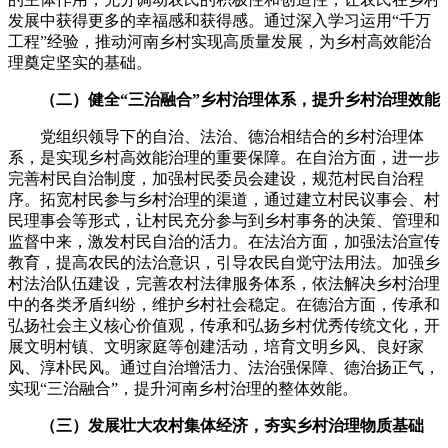
发展中获得更多的幸福感和获得感。通过深入学习运用“千万
工程”经验，推动河南乡村实现高质量发展，为乡村高效能治
理奠定坚实的基础。
（二）健全“三治融合”乡村治理体系，提升乡村治理效能
党组织领导下的自治、法治、德治相结合的乡村治理体
系，是实现乡村高效能治理的重要保障。在自治方面，进一步
完善村民自治制度，加强村民委员会建设，规范村民自治程
序。拓宽村民参与乡村治理的渠道，通过建立村民议事会、村
民理事会等形式，让村民充分参与到乡村事务的决策、管理和
监督中来，激发村民自治的活力。在法治方面，加强法治宣传
教育，提高农民的法治意识，引导农民自觉守法用法。加强乡
村法治队伍建设，完善农村法律服务体系，依法解决乡村治理
中的各类矛盾纠纷，维护乡村社会稳定。在德治方面，传承和
弘扬社会主义核心价值观，传承和弘扬乡村优秀传统文化，开
展文明村镇、文明家庭等创建活动，培育文明乡风、良好家
风、淳朴民风。通过自治增活力、法治强保障、德治扬正气，
实现“三治融合”，提升河南乡村治理的整体效能。
（三）发展壮大农村集体经济，夯实乡村治理物质基础