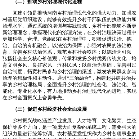
（二）推动乡村治理现代化进程
党建引领是推动河南乡村治理现代化的强大动力。加强农
村基层党组织建设，能够有效提升乡村干部队伍的执政能力和
治理水平。通过系统的培训与实践锻炼，乡村干部能够不断更
新治理理念，掌握现代化的治理方法，在乡村治理决策过程中
更加科学、合理。党组织在乡村治理中，积极促进法治、德
治、自治的有机融合。以法治为保障，加强对农民的法治教
育，完善乡村法治体系，规范乡村社会秩序；以德治为引领，
弘扬社会主义核心价值观，传承和发扬乡村优秀传统文化，培
育文明乡风、良好家风、淳朴民风；以自治为基础，完善村民
自治制度，拓宽村民参与乡村治理的渠道，激发农民群众参与
治理的积极性和主动性。通过“三治融合”，构建起共建共治共
享的乡村治理格局，全面提升乡村治理的社会化、法治化、智
能化、专业化水平，有力地推动乡村治理现代化的进程，实现
在乡村全面振兴上奋勇争先。
（三）促进乡村经济社会全面发展
乡村振兴战略涵盖产业发展、人才培育、文化繁荣、生态
保护等多个方面，是一项庞大而复杂的系统工程，需要强大的
组织力量进行统筹协调。农村基层党组织作为乡村各项事业的