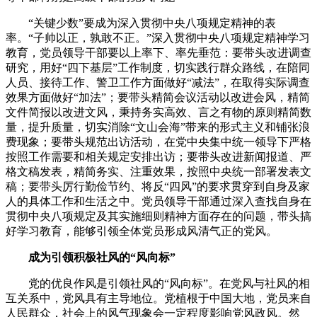
“关键少数”要成为深入贯彻中央八项规定精神的表
率。“子帅以正，孰敢不正。”深入贯彻中央八项规定精神学习
教育，党员领导干部要以上率下、率先垂范：要带头改进调查
研究，用好“四下基层
”工作制度，切实践行群众路线，在陪同
人员、接待工作、警卫工作方面做好“减法”，在取得实际调查
效果方面做好“加法”；要带头精简会议活动以改进会风，精简
文件简报以改进文风，秉持务实高效、言之有物的原则精简数
量，提升质量，切实消除“文山会海”带来的形式主义和铺张浪
费现象；要带头规范出访活动，在党中央集中统一领导下严格
按照工作需要和相关规定安排出访；要带头改进新闻报道、严
格文稿发表，精简务实、注重效果，按照中央统一部署发表文
稿；要带头厉行勤俭节约、将反“四风”的要求贯穿到自身及家
人的具体工作和生活之中。
党员领导干部
通过深入查找自身在
贯彻中央八项规定及其实施细则精神方面存在的问题，带头搞
好学习教育，能够引领全体党员形成风清气正的党风。
成为引领积极社风的“风向标”
党的优良作风是引领社风的“风向标”。在党风与社风的相
互关系中，党风具有主导地位。党植根于中国大地，党员来自
人民群众，社会上的风气现象会一定程度影响党风政风。然