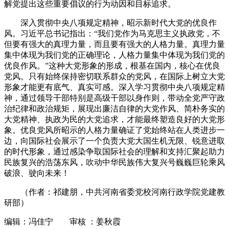
解党提出这些重要倡议的行为动因和目标追求。
深入贯彻中央八项规定精神，昭示新时代大党的优良作
风。习近平总书记指出：“我们党作为马克思主义执政党，不
但要有强大的真理力量，而且要有强大的人格力量。真理力量
集中体现为我们党的正确理论，人格力量集中体现为我们党的
优良作风。”这种大党形象的形成，根基在国内，核心在优良
党风。只有始终保持密切联系群众的党风，在国际上树立大党
形象才能更有底气、真实可感。深入学习贯彻中央八项规定精
神，通过领导干部特别是高级干部以身作则，带动全党严守政
治纪律和政治规矩，展现出廉洁自律的大党作风、简朴务实的
大党精神、执政为民的大党追求，才能最终塑造良好的大党形
象。优良党风所昭示的人格力量确证了党始终站在人类进步一
边，向国际社会展示了一个负责大党大国生机无限、锐意进取
的时代形象，通过感染争取国际社会的理解和支持汇聚起助力
民族复兴的浩荡东风，吹动中华民族伟大复兴号巍巍巨轮乘风
破浪、驶向未来！
（作者：祁建朋，中共河南省委党校河南行政学院党建教
研部）
编辑：冯佳宁 审核 ：姜秋霞