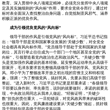
教育。深入贯彻中央八项规定精神，必须充分发挥中央八项规
定及其实施细则的“风向标”作用，要求全党依令而行，通过对
标对表全面深入查找整治自身问题，自觉抵制歪风邪气、涵养
积极正派的优良作风。
成为引领优良党风的“风向标”
领导干部的作风是引领党风的“风向标”。习近平总书记指
出：“领导干部是党和国家事业发展的‘关键少数’，对全党全
社会都具有风向标作用。”党员领导干部处于党和国家的关键
岗位，其言行举止往往成为一个部门一个地区甚至全党的“风
向标”，引领塑造着党内政治生态和政治风气。“关键少数”带
头是党加强作风建设的基本经验。延安整风运动率先从高级干
部展开，毛泽东要求首先整顿高级领导干部的学风、党风和文
风。邓小平为了整顿改革开放之初出现的官僚主义和特权现
象，强调：“为了整顿党风，搞好民风，先要从我们高级干部
整起。”进入新时代，习近平总书记更是郑重承诺：“各级领导
干部要以身作则、率先垂范，说到的就要做到，承诺的就要兑
现，中央政治局同志从我本人做起。”经验证明，“关键少
数”担负的责任重大，一旦犯错误，对党风政风带来的破坏性
也很重大。因此，党风廉政建设要从“关键少数”做起，抓好领
导干部特别是高级干部的党风问题