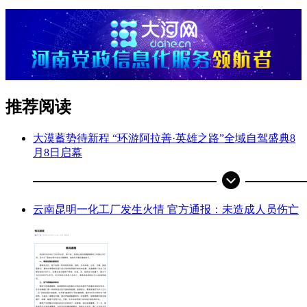
推荐阅读
大漠蓄势待新程 “环游阿拉善·英雄之路”全域自驾盛典8
月8日启幕
云南昆明一化工厂发生火情 官方通报：未造成人员伤亡