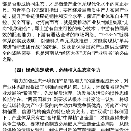
部是否形成协同生态，才是衡量产业体系现代化水平的真正标
尺。习近平总书记深刻指出，要围绕发展新质生产力布局产业
链，提升产业链供应链韧性和安全水平，保证产业体系自主可
控、安全可靠。对河南而言，就是要推动产业从“物理集聚”走
向“化学融合”，即上游有自主可控的核心技术，中游有协同高
效的配套能力，下游有通达全球的市场网络。“7+28+N”链群
体系的实践表明，以链群为单元系统推进，才能实现从“单兵
突进”到“集团作战”的跨越。这既是保障国家产业链供应链安
全的战略需要，也是河南从“经济大省”迈向“产业强省”的必由
之路。
（四）绿色决定成色，必须植入生态竞争力
“着力加强生态环境保护”是“四着力”的重要组成部分，对
产业体系建设提出了明确的绿色约束。过去，环保常被视为产
业发展的“紧箍咒”，先发展后治理、边发展边污染的惯性思维
长期存在。“两高四着力”则要求从根本上转变这一认知，将绿
色低碳转化为产业升级的内生动力和竞争新优势。河南产业结
构偏重、能源结构偏煤的特征较为突出，在“双碳”目标倒逼
下，产业体系只有在“含绿量”中厚植“含金量”，才能赢得未来
竞争主动权。要求绿色制造必须嵌入产业链全生命周期，从能
源供给的清洁化转型，到生产过程的节能降碳，再到产品设计