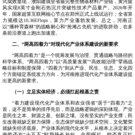
式成效显现，濮阳建成全省最完整生物基材料产业链，黄河旋
风实现8英寸金刚石热沉片突破性技术产品量产。2026年开
年，国家超算互联网核心节点在郑州正式上线试运行；全省算
力规模达10.36EFlops，算力产业蓬勃发展。总之，河南正
以“播种育森林”的战略耐心和“抢滩占先机”的进取拼劲，在多
条前沿赛道上跑出加速度。
二、“两高四着力”对现代化产业体系建设的新要求
“两高四着力”是一个统筹发展与治理、贯通战略与路径的
科学体系。“两高四着力”以“高质量发展”“高效能治理”擘画战
略目标和制度保障，“四着力”则从产业、民生、生态、文化四
个方面锚定系统发力方向，为河南推进现代化产业体系建设提
出更高的新要求。
（一）立足实体经济，必须扛起根基之责
“着力建设现代化产业体系和农业强省”居于“四着力”之
首，这不是简单的排序先后，而是战略逻辑的深刻体现。产业
是民生之本、财源之基、创新之壤。没有坚实的产业支撑，民
生改善就缺乏财力保障，生态保护就缺少技术空间，文化繁荣
就缺失经济底座。产业体系的现代化水平，从根本上决定着河
南能否在“十五五”时期扬长补短、全面崛起，能否真正扛