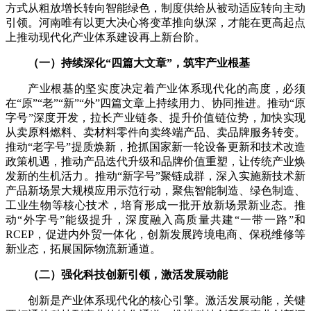
方式从粗放增长转向智能绿色，制度供给从被动适应转向主动
引领。河南唯有以更大决心将变革推向纵深，才能在更高起点
上推动现代化产业体系建设再上新台阶。
（一）持续深化“四篇大文章”，筑牢产业根基
产业根基的坚实度决定着产业体系现代化的高度，必须
在“原”“老”“新”“外”四篇文章上持续用力、协同推进。推动“原
字号”深度开发，拉长产业链条、提升价值链位势，加快实现
从卖原料燃料、卖材料零件向卖终端产品、卖品牌服务转变。
推动“老字号”提质焕新，抢抓国家新一轮设备更新和技术改造
政策机遇，推动产品迭代升级和品牌价值重塑，让传统产业焕
发新的生机活力。推动“新字号”聚链成群，深入实施新技术新
产品新场景大规模应用示范行动，聚焦智能制造、绿色制造、
工业生物等核心技术，培育形成一批开放新场景新业态。推
动“外字号”能级提升，深度融入高质量共建“一带一路”和
RCEP，促进内外贸一体化，创新发展跨境电商、保税维修等
新业态，拓展国际物流新通道。
（二）强化科技创新引领，激活发展动能
创新是产业体系现代化的核心引擎。激活发展动能，关键