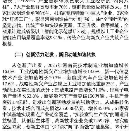
增长，“7+28+N”产业链群体系已成为工业经济的“四梁八
柱”，7大产业集群贡献率超70%，链群集聚效应持续放大。51
家国家制造业单项冠军、414家专精特新“小巨人”企业、3家全
球“灯塔工厂”，彰显河南制造由“大”到“强”、由“全”到“优”的
坚定步伐。传统产业加快设备更新、工艺升级、数字赋能，全
省累计建成省级以上智能化示范煤矿35处，规模以上工业企业
智能应用场景覆盖率达93.1%，传统产业与新兴产业共筑产业
根基。
（二）创新活力迸发，新旧动能加速转换
从创新产出看，2025年河南高技术制造业增加值增长
16.6%，工业战略性新兴产业增加值增长13.0%，新一代信息
技术产业增加值增长20.3%，新能源汽车产业增加值增长
17.6%，战略性新兴产业占规上工业增加值比重超25%，产业
动能正在实现质的跃升；集成电路产量增长71.0%，锂离子电
池产量增长53.8%，新能源汽车产量突破150万辆，手机产量
突破1.4亿部，迸发出创新驱动发展的强劲活力。从成果转化
看，技术市场合同成交额达2550.86亿元、增长45.0%，61家省
中试基地实现重点产业链全覆盖，“实验室到生产线”的通道日
益畅通。从创新主体看，高新技术企业突破12592家，省实验
室达33家，创新主体由“少而散”向“多而强”加速集聚。39个开