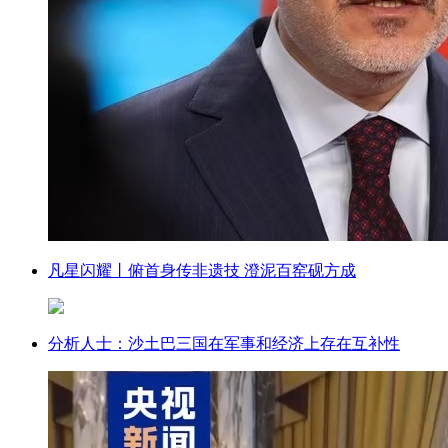
凡星闪耀丨俯首身传非遗技 澄泥百窑砚方成
分析人士：沙土巴三国在军事和经济上存在互补性