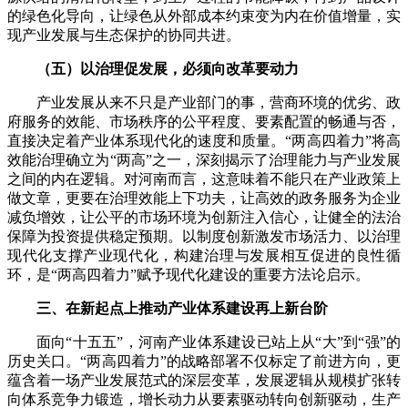
的绿色化导向，让绿色从外部成本约束变为内在价值增量，实
现产业发展与生态保护的协同共进。
（五）以治理促发展，必须向改革要动力
产业发展从来不只是产业部门的事，营商环境的优劣、政
府服务的效能、市场秩序的公平程度、要素配置的畅通与否，
直接决定着产业体系现代化的速度和质量。“两高四着力”将高
效能治理确立为“两高”之一，深刻揭示了治理能力与产业发展
之间的内在逻辑。对河南而言，这意味着不能只在产业政策上
做文章，更要在治理效能上下功夫，让高效的政务服务为企业
减负增效，让公平的市场环境为创新注入信心，让健全的法治
保障为投资提供稳定预期。以制度创新激发市场活力、以治理
现代化支撑产业现代化，构建治理与发展相互促进的良性循
环，是“两高四着力”赋予现代化建设的重要方法论启示。
三、在新起点上推动产业体系建设再上新台阶
面向“十五五”，河南产业体系建设已站上从“大”到“强”的
历史关口。“两高四着力”的战略部署不仅标定了前进方向，更
蕴含着一场产业发展范式的深层变革，发展逻辑从规模扩张转
向体系竞争力锻造，增长动力从要素驱动转向创新驱动，生产