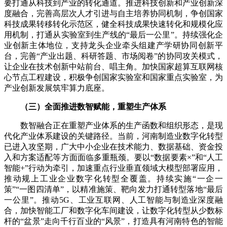
要打通从科技到产业的转化通道。推进科技创新和产业创新深
度融合，完善高层次人才引进与自主培养协同机制，争创国家
科技成果转移转化示范区，健全科技成果快速转化和规模化应
用机制，打通从实验室到生产线的“最后一公里”。持续强化企
业创新主体地位，支持龙头企业牵头组建产学研协同创新平
台，完善“产业出题、科研答题、市场阅卷”的协同攻关模式，
让企业在技术创新中站前台、唱主角。加快国家超算互联网核
心节点工程建设，积极争创国家实验室和国家重点实验室，为
产业创新发展筑牢算力底座。
（三）全面推进数智赋能，重塑生产体系
数智融合正在重塑产业体系的生产函数和组织形态，是现
代化产业体系建设的关键路径。当前，河南制造业数字化转型
已进入攻坚期，广大中小企业在技术能力、数据基础、资金投
入和方案适配等方面面临多重瓶颈。要以“数据要素×”和“人工
智能+”行动为牵引，加速重点行业垂直领域大模型部署应用，
推动规上工业企业数字化转型全覆盖。持续实施“一企一
策”“一图四清单”，以精准施策、靶向发力打通转型落地“最后
一公里”。推动5G、工业互联网、人工智能与制造业深度融
合，加快智能工厂和数字化车间建设，让数字化转型从少数标
杆的“盆景”走向千行百业的“风景”，打造具有河南特色的智能