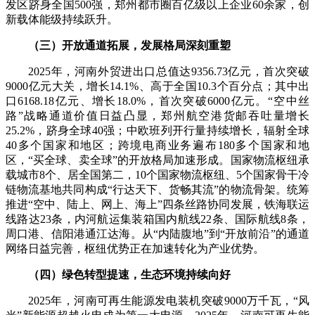
发区跻身全国500强，郑州都市圈百亿级以上企业60余家，创
新载体能级持续跃升。
（三）开放通道拓展，发展格局深刻重塑
2025年，河南外贸进出口总值达9356.73亿元，首次突破
9000亿元大关，增长14.1%、高于全国10.3个百分点；其中出
口6168.18亿元、增长18.0%，首次突破6000亿元。“空中丝
路”战略通道价值日益凸显，郑州航空港货邮吞吐量增长
25.2%，跻身全球40强；中欧班列开行量持续增长，辐射全球
40多个国家和地区；跨境电商业务遍布180多个国家和地
区，“买全球、卖全球”的开放格局加速形成。国家物流枢纽承
载城市8个、居全国第二，10个国家物流枢纽、5个国家骨干冷
链物流基地共同构成“行达天下、货畅其流”的物流骨架。统筹
推进“空中、陆上、网上、海上”四条丝路协同发展，铁海联运
线路达23条，内河航运集装箱国内航线22条、国际航线8条，
周口港、信阳港通江达海。从“内陆腹地”到“开放前沿”的通道
网络日益完善，枢纽优势正在加速转化为产业优势。
（四）绿色转型提速，生态环境持续向好
2025年，河南可再生能源发电装机突破9000万千瓦，“风