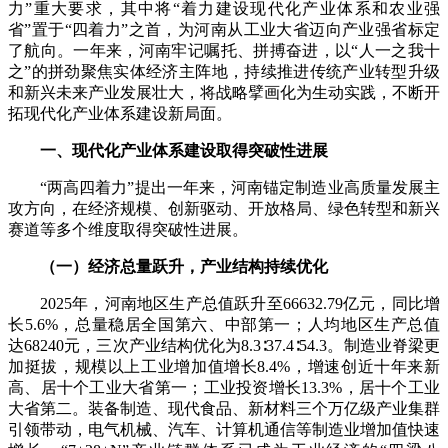
力”重大要求，其中将“着力建设现代化产业体系和农业强
省”置于“四着力”之首，为河南从工业大省迈向产业强省标定
了航向。一年来，河南牢记嘱托、拼搏奋进，以“人一之我十
之”的拼劲聚焦实体经济主阵地，持续推进传统产业转型升级
和新兴未来产业发展壮大，将战略擘画化为生动实践，不断开
拓现代化产业体系建设新局面。
一、现代化产业体系建设取得突破性进展
“两高四着力”提出一年来，河南锚定制造业高质量发展主
攻方向，在经济规模、创新驱动、开放格局、绿色转型和新兴
赛道等多个维度取得突破性进展。
（一）经济总量跃升，产业结构持续优化
2025年，河南地区生产总值跃升至66632.79亿元，同比增
长5.6%，总量稳居全国第六、中部第一；人均地区生产总值
达68240元，三次产业结构优化为8.3∶37.4∶54.3。制造业脊梁更
加挺拔，规模以上工业增加值增长8.4%，增速创近十年来新
高、居十个工业大省第一；工业投资增长13.3%，居十个工业
大省第二。装备制造、现代食品、新材料三个万亿级产业集群
引领带动，电气机械、汽车、计算机通信等制造业增加值快速