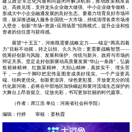
建立政企常态化沟通和问题闭环解决机制，推动政策精准直
达、高效兑现，支持龙头企业做大做强、中小企业做专做精，
形成大中小企业融通发展的良好生态。要着力培育良好市场环
境，纵深推进融入服务全国统一大市场，持续清理各类市场准
入壁垒，创新“市场+资源+应用场景”招商模式，提升企业和投
资者的信任度与获得感。
展望“十五五”，河南既需要战略定力——锚定“两高四着
力”目标不动摇，持之以恒、久久为功；更需要战略智慧——
统筹好创新与风险、发展和保护、传统与新兴、政府与市场的
辩证关系。坚定走好创新驱动高质量发展“华山一条路”，弘扬
焦裕禄精神、红旗渠精神、大别山精神，真抓实干、埋头苦
干，一步一个脚印把宏伟蓝图变成美好现实。一个产业更高
端、结构更优化、创新更澎湃、绿色更彰显、开放更充分的现
代化新河南，必将在中部地区加快崛起和黄河流域生态保护的
大舞台上昂首挺立、绽放光彩，书写更加壮丽的时代篇章。
（作者：席江浩 单位：河南省社会科学院）
编辑：付婷 审核 ：姜秋霞