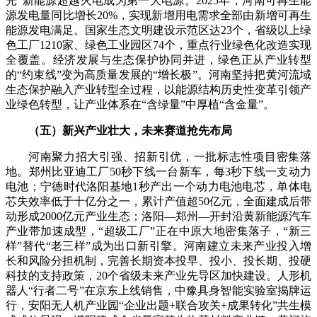
光”新能源超越火电成为第一大电源。2025年，河南可再生能
源发电量同比增长20%，实现新增用电需求全部由新增可再生
能源发电满足。国家生态文明建设示范区达23个，省级以上绿
色工厂1210家、绿色工业园区74个，重点行业绿色化改造实现
全覆盖。经济发展与生态保护协同并进，绿色正从产业转型
的“约束线”变为高质量发展的“增长极”。河南坚持把黄河流域
生态保护融入产业转型全过程，以能源结构历史性变革引领产
业绿色转型，让产业体系在“含绿量”中厚植“含金量”。
（五）新兴产业壮大，未来赛道抢先布局
河南聚力招大引强、招新引优，一批标志性项目密集落
地。郑州比亚迪工厂50秒下线一台新车，每3秒下线一支动力
电池；宁德时代洛阳基地1秒产出一个动力电池电芯，单体电
芯失效率低于十亿分之一，累计产值超50亿元，全面建成后带
动形成2000亿元产业生态；洛阳—郑州—开封沿黄新能源汽车
产业带加速成型，“超级工厂”正在中原大地密集落子，“新三
样”替代“老三样”成为出口新引擎。河南建立未来产业投入增
长和风险分担机制，完善长期资本投早、投小、投长期、投硬
科技的支持政策，20个省级未来产业先导区加快建设。人形机
器人“行者二号”在京东上线销售，中豫具身智能实验室揭牌运
行，安阳无人机产业园“企业出题+联合攻关+成果转化”共生模