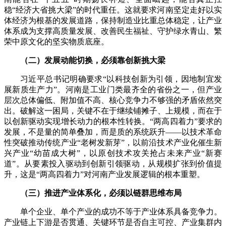
稳“经济大省挑大梁”的时代重任。这就要求河南坚定走好以实
体经济为根基的发展道路，保持制造业比重总体稳定，让产业
体系成为支撑高质量发展、改善民生福祉、守护绿水青山、繁
荣中原文化的坚实物质底座。
（二）发展动能切换，必须靠创新挑大梁
习近平总书记明确要求“以科技创新为引领，因地制宜发
展新质生产力”。河南是工业门类最齐全的省份之一，但产业
层次总体偏低、附加值不高、核心竞争力不够强的矛盾依然突
出。破解这一困局，关键不在于继续铺摊子、上规模，而在于
以创新驱动实现增长动力的根本性转换。“两高四着力”要求的
发展，不是量的简单叠加，而是质的系统跃升——以技术革命
性突破推动传统产业“老树发新芽”，以前沿技术产业化催生新
兴产业“幼苗成大树”，以原创技术攻关抢占未来产业“新赛
道”。从要素投入驱动到创新引领驱动，从规模扩张到价值提
升，这是“两高四着力”对河南产业发展逻辑的根本重塑。
（三）推进产业体系化，必须以链群思维布局
单个企业、单个产业的成功不等于产业体系具备竞争力。
产业链上下游是否贯通、关键环节是否自主可控、产业集群内