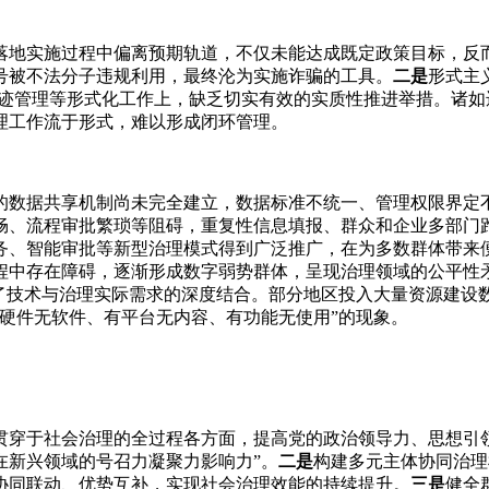
落地实施过程中偏离预期轨道，不仅未能达成既定政策目标，反
号被不法分子违规利用，最终沦为实施诈骗的工具。
二是
形式主
痕迹管理等形式化工作上，缺乏切实有效的实质性推进举措。诸
理工作流于形式，难以形成闭环管理。
的数据共享机制尚未完全建立，数据标准不统一、管理权限界定
畅、流程审批繁琐等阻碍，重复性信息填报、群众和企业多部门
务、智能审批等新型治理模式得到广泛推广，在为多数群体带来
程中存在障碍，逐渐形成数字弱势群体，呈现治理领域的公平性
视了技术与治理实际需求的深度结合。部分地区投入大量资源建设
硬件无软件、有平台无内容、有功能无使用”的现象。
贯穿于社会治理的全过程各方面，提高党的政治领导力、思想引
在新兴领域的号召力凝聚力影响力”。
二是
构建多元主体协同治理
协同联动、优势互补，实现社会治理效能的持续提升。
三是
健全