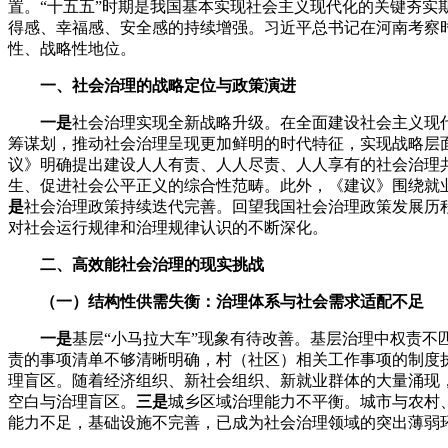
置。“十五五”时期是我国基本实现社会主义现代化的关键夯
得感、幸福感、安全感的持续增强。习近平总书记在河南考察时
性、战略性地位。
一、社会治理的战略定位与政策演进
一是
社会治理实现全新战略升级。在全面建设社会主义现
筹谋划，推动社会治理呈现更加鲜明的时代特征，实现战略层
议》明确提出建设人人有责、人人尽责、人人享有的社会治理
生、促进社会公平正义的综合性范畴。此外，《建议》围绕就
是
社会治理政策持续迭代完善。回望我国社会治理政策发展历
对社会运行规律和治理规律认识的不断深化。
二、高效能社会治理的现实挑战
（一）结构性供需失衡：治理体系与社会需求适配不足
一是
基层“小马拉大车”现象有待改善。基层治理中权责不
责的事项清单不够清晰明确，村（社区）相关工作事项的制度
理盲区。随着经济组织、新社会组织、新就业群体的大量涌现
空白与治理盲区。
三是
城乡区域治理能力不平衡。城市与农村
能力不足，基础设施不完善，已成为社会治理领域的突出薄弱