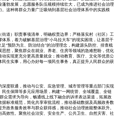
业蓬勃发展，志愿服务队伍规模持续壮大，已成为推进社会治理
力。这种将群众力量广泛吸纳到基层社会治理体系中的实践模
（街道）职责事项清单，明确权责边界；严格落实村（社区）工
体系，着力破解基层治理“小马拉大车”的现实困境，让基层干
立足“预防为主、防治结合”的治理理念，构建源头防控、排查梳
展思想，聚焦群众在就业、养老、住房等领域的急难愁盼，优化
推动实现更充分更高质量就业；推动教育、医疗、文化等优质公
体民生实事，用心办好每一项民生事务，真正提升人民群众的获
的深度联通，推动与公安、应急管理、城市管理等重点部门实现
、民生保障等多元应用场景，构建“一网统管、全域覆盖、全链
群众需求为导向，畅通线上线下融合的诉求表达渠道，拓展政
数据标准规范，简化共享审批流程，推动基础数据及高频政务数
提升政务服务效率与群众获得感，推动社会治理效能整体跃升。
与高效性。聚焦社会治安、安全生产、公共卫生、自然灾害、社