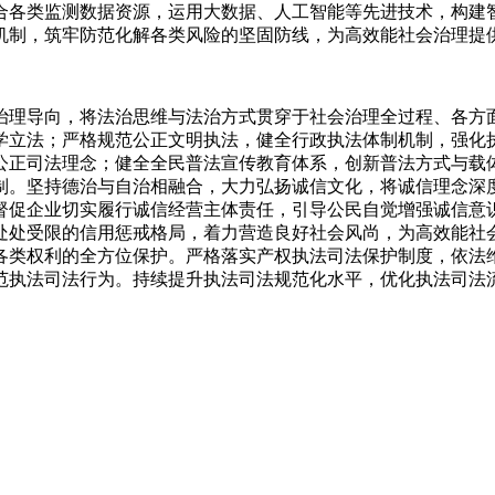
合各类监测数据资源，运用大数据、人工智能等先进技术，构建
机制，筑牢防范化解各类风险的坚固防线，为高效能社会治理提
治理导向，将法治思维与法治方式贯穿于社会治理全过程、各方
学立法；严格规范公正文明执法，健全行政执法体制机制，强化
公正司法理念；健全全民普法宣传教育体系，创新普法方式与载
制。坚持德治与自治相融合，大力弘扬诚信文化，将诚信理念深
督促企业切实履行诚信经营主体责任，引导公民自觉增强诚信意
处处受限的信用惩戒格局，着力营造良好社会风尚，为高效能社
各类权利的全方位保护。严格落实产权执法司法保护制度，依法
范执法司法行为。持续提升执法司法规范化水平，优化执法司法