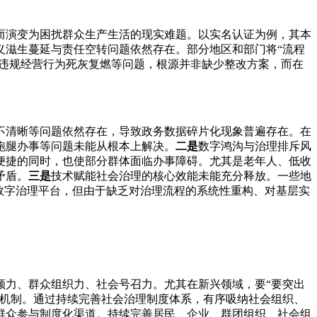
而演变为困扰群众生产生活的现实难题。以实名认证为例，其本
义滋生蔓延与责任空转问题依然存在。部分地区和部门将“流程
如违规经营行为死灰复燃等问题，根源并非缺少整改方案，而在
不清晰等问题依然存在，导致政务数据碎片化现象普遍存在。在
跑腿办事等问题未能从根本上解决。
二是
数字鸿沟与治理排斥风
便捷的同时，也使部分群体面临办事障碍。尤其是老年人、低收
矛盾。
三是
技术赋能社会治理的核心效能未能充分释放。一些地
数字治理平台，但由于缺乏对治理流程的系统性重构、对基层实
领力、群众组织力、社会号召力。尤其在新兴领域，要“要突出
机制。通过持续完善社会治理制度体系，有序吸纳社会组织、
群众参与制度化渠道。持续完善居民、企业、群团组织、社会组