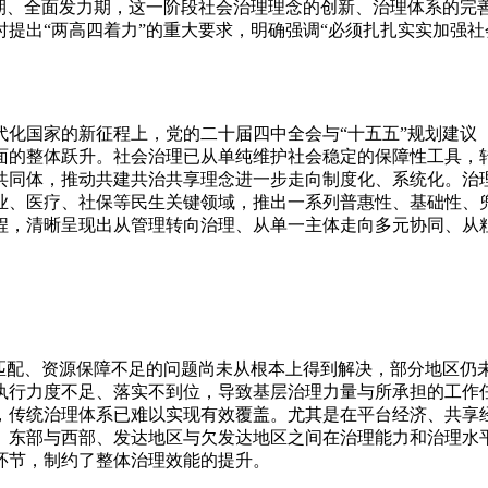
实期、全面发力期，这一阶段社会治理理念的创新、治理体系的完
提出“两高四着力”的重大要求，明确强调“必须扎扎实实加强社
代化国家的新征程上，党的二十届四中全会与“十五五”规划建议
面的整体跃升。社会治理已从单纯维护社会稳定的保障性工具，
共同体，推动共建共治共享理念进一步走向制度化、系统化。治
业、医疗、社保等民生关键领域，推出一系列普惠性、基础性、
程，清晰呈现出从管理转向治理、从单一主体走向多元协同、从
匹配、资源保障不足的问题尚未从根本上得到解决，部分地区仍
执行力度不足、落实不到位，导致基层治理力量与所承担的工作
，传统治理体系已难以实现有效覆盖。尤其是在平台经济、共享
、东部与西部、发达地区与欠发达地区之间在治理能力和治理水
环节，制约了整体治理效能的提升。