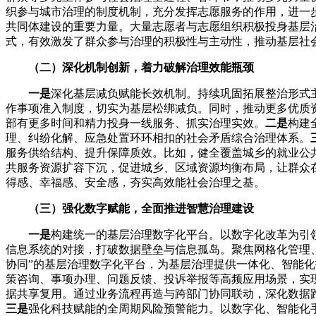
织参与城市治理的制度机制，充分发挥志愿服务的作用，进一
共同体建设的重要力量。大量志愿者与志愿组织积极投身基层
式，有效激发了群众参与治理的积极性与主动性，推动基层社
（二）深化机制创新，着力破解治理效能瓶颈
一是
深化基层减负赋能长效机制。持续巩固拓展整治形式
作事项准入制度，切实为基层松绑减负。同时，推动更多优质
部有更多时间和精力投身一线服务、抓实治理实效。
二是
构建
理、纠纷化解、应急处置环环相扣的社会矛盾综合治理体系。
服务供给结构、提升保障质效。比如，健全覆盖城乡的就业公
共服务资源扩容下沉，促进城乡、区域资源均衡布局，让群众
得感、幸福感、安全感，夯实高效能社会治理之基。
（三）强化数字赋能，全面推进智慧治理建设
一是
构建统一的基层治理数字化平台。以数字化改革为引
信息系统的对接，打破数据壁垒与信息孤岛。聚焦网格化管理
协同”的基层治理数字化平台，为基层治理提供一体化、智能
策咨询、事项办理、问题反馈、投诉举报等高频应用场景，实
据共享复用。通过业务流程再造与跨部门协同联动，深化数据
三是
强化科技赋能的全周期风险预警能力。以数字化、智能化