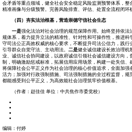
会矛盾等重点领域，健全社会安全稳定风险监测预警体系，整
精准画像与分级预警。完善风险排查、评估、处置全流程闭环
（四）夯实法治根基，营造崇德守信社会生态
一是
强化法治对社会治理的规范保障作用。始终坚持依法
规体系，着力提升立法的精准性、针对性和可操作性，推进科
守司法公正高效权威的核心要求，不断提升司法公信力，践行
引导群众自觉守法、主动用法。
二是
健全诚信建设长效治理机
业、诚信社会协同建设，以政府诚信引领社会诚信建设方向，
制，明确激励惩戒标准，拓展信用应用场景，构建一处失信、
将保障社会公平正义作为社会治理的核心价值追求，全面加强
活力；加强对行政强制措施、司法强制措施的全过程监督，规
都能感受到公平正义，为高效能社会治理筑牢价值根基。
（作者：赵佳佳 单位：中共焦作市委党校）
编辑：付婷