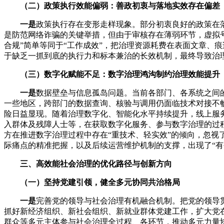
（二）政策执行效能偏弱：善政初衷与落地实效存在偏差
一是
政策执行存在变形走样现象。部分初衷良好的政策在
是防范网络诈骗的关键举措，但由于审核存在薄弱环节，虚拟
合规”简单等同于“工作成效”，把治理资源耗费在表面文章、
于缺乏一抓到底的执行力和标本兼治的长效机制，最终导致治
（三）数字化赋能不足：数字治理鸿沟制约治理效能提升
一是
数据壁垒与信息孤岛问题。当前各部门、各系统之间
一些地区，跨部门的数据查询、核验与调用仍面临技术对接不
险日益显现。随着治理数字化、智能化水平持续提升，线上服
入群体及残障人士等，在获取数字化服务、参与数字治理的过
方在推进数字治理过程中存在“重技术、轻实效”的倾向，忽
际痛点的精准把握，以及后续运营维护机制的支撑，出现了“有
三、高效能社会治理的优化路径与创新方向
（一）坚持党建引领，健全多元协同共治格局
一是
完善党的领导与社会治理有机融合机制。把党的领导
抓好新经济组织、新社会组织、新就业群体党建工作，扩大党
群众等多元主体参与社会治理全过程、各环节，推动多元力量