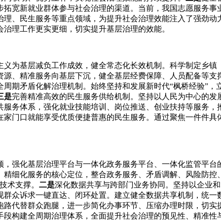
步拓宽新就业群体参与社会治理的渠道。当前，我国志愿服务事
治理、民生服务等重点领域，为提升社会治理效能注入了强劲动
会治理工作更实更细，切实提升基层治理的效能。
主义为基层减负工作成效，健全常态化长效机制。科学制定乡镇
资源、精准服务向基层下沉，健全基层经费保障、人员配备等支撑
全周期矛盾化解治理机制。始终坚持和发展新时代“枫桥经验”，
三是
完善精准高效的民生服务供给机制。坚持以人民为中心的发
共服务体系，强化就业技能培训、岗位推送、创业扶持等服务，
在家门口就能享受优质便捷普惠的民生服务。通过聚焦一件件具
领，强化基层治理平台与一体化政务服务平台、一体化监管平台
、精细化服务的核心定位，整合政务服务、矛盾调解、风险防控
化技术支撑。
二是
深化数据共享与跨部门业务协同。坚持以企业和
现群众诉求一键直达、闭环处置。建立健全数据共享机制，统一
跑路代替群众跑腿，进一步简化办事环节、压缩办理时限，切实
手段构建全周期治理体系，全面提升社会治理的预见性、精准性