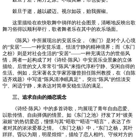
穀旦于逝，越以鬷迈。视尔如荍，贻我握椒。
这里描绘在欢快歌舞中徜徉的社会图景，清晰地反映出歌
舞习俗得以顺利举行，歌者舞者乐在其中的欢乐场面。
《陈风》中所展现出的安居乐业，《衡门》是对个人心境
的“安居”——一种安贫乐道、恬淡宁静的精神境界；而《东门
之枌》则是对社会生活的“安居”——一种充满活力的世俗风
情，两者一起构成了对《诗经·陈风》中安居乐业景象的立体
描绘。后世的文人常常引“陈风”来指代淳朴宁静、安闲自得的
生活。例如，北宋著名文学家苏辙曾担任陈州教授，在《自陈
适齐戏题》中写道“陈风清净眠真足”， 突出“陈风”的恬淡安
宁、闲适宁静，来表达对简单安稳生活的满足。
三、追求自由的婚恋观念
《诗经·陈风》中的多首诗歌，均展现了青年自由恋爱、
以歌传情、自由择偶的情景。如《东门之池》抒发了对“彼美
淑姬”的热切爱恋，憧憬与其“晤歌”“晤语”“晤言”，表达了作
者对其的浓浓爱慕之情。《东门之杨》中，“东门之杨，其叶
牂牂。昏以为期，明星煌煌”，描绘了恋人相约、守候对方的