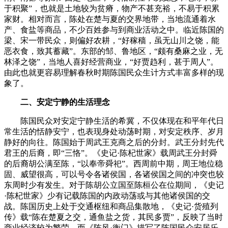
于积聚”，也就是土地较为贫瘠，物产不甚充裕，不易于积累
家财。相对而言，陈处在楚与夏的交界地带，当地流通着水
产、食盐等商品，不少百姓参与到商业活动之中。临近陈国的
梁、宋一带民众，则偏好农耕，“好稼穑，虽无山川之饶，能
恶衣食，致其蓄藏”。东部的邹、鲁地区，“颇有桑麻之业，无
林泽之饶”，当地人喜好经营商业，“好贾趋利，甚于周人”。
由此也就更容易理解春秋时期陈国民众生计方式丰富多样的现
象了。
二、安定宁静的生活理念
陈国民众对安定宁静生活的希冀，不仅体现在和平年代日
常生活的恬静安宁，也表现身处动荡时期，对安定秩序、岁月
静好的向往。陈国始于周武王克商之后的分封。武王分封先代
君王的后裔，即“三恪”。《史记·陈杞世家》载周武王分封舜
的后裔胡公满至陈，“以奉帝舜祀”。西周前中期，周王地位稳
固、威望很高，可以号令各诸侯国，各诸侯国之间的冲突也较
东周时少有发生。对于陈胡公立国至陈桓公在位期间，《史记
·陈杞世家》少有记载陈国的内政动荡或与其他诸侯国的交
战。陈国历史上处于交通枢纽和商品集散地，《史记·货殖列
传》载“陈在楚夏之交，通鱼盐之货，其民多贾”，反映了当时
商业经济较为繁荣。而《陈风·衡门》描写了陈国民众安居乐