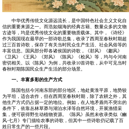
中华优秀传统文化源远流长，是中国特色社会主义文化自
信的重要来源之一。而浩如烟海的经典古籍、数量众多的文物
古迹等，均是优秀传统文化的重要物质载体。其中，《诗经》
作为我国现在最早的一部诗歌总集，收录了西周至春秋时期超
过三百首诗歌，保存了有关当时民众生产生活、社会风俗等的
丰富信息。国风部分即各诸侯国的诗歌，《邶风》《鄘风》
《卫风》《王风》《郑风》《陈风》《桧风》等，均与今河南
密切相关。以《陈风》为例，共收录10首诗歌，从中可见当时
春秋时期陈国民众生产生活的部分场景。
一、丰富多彩的生产方式
陈国包括今河南东部的部分地区，地处黄淮平原，地势较
为平坦，适合农作，但在西周至春秋时期，除了农耕之外，其
他生产方式仍占据一定的地位。例如，在人地矛盾尚不突出的
条件下，依靠丛林草莽与湖泊水泽等自然环境，开展渔猎采
集，便可获得野生动植物资源。《陈风》虽然未收录类似《豳
风·七月》专门描绘农事的诗歌，但其中一些诗歌仍记载了百
姓日常生产的一些片段。