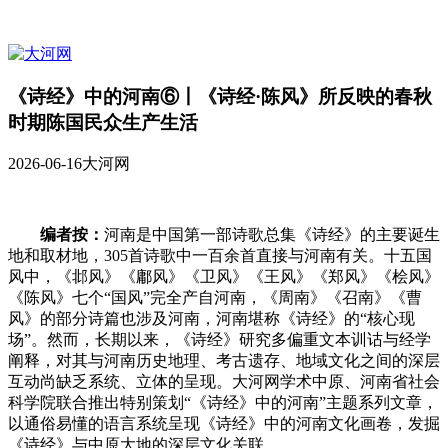
《诗经》中的河南⑥丨《诗经·陈风》所反映的春秋
时期陈国民众生产生活
2026-06-16
大河网
编者按：
河南是中国第一部诗歌总集《诗经》的主要诞生
地和取材地，305首诗歌中一百余首直接与河南有关。十五国
风中，《邶风》《鄘风》《卫风》《王风》《郑风》《桧风》
《陈风》七个“国风”完全产自河南，《周南》《召南》《曹
风》的部分诗篇也涉及河南，河南堪称《诗经》的“核心现
场”。然而，长期以来，《诗经》研究多偏重文本训诂与经学
阐释，对其与河南历史地理、考古遗存、地域文化之间的深层
互动尚缺乏系统、立体的呈现。大河网学术中原、河南省社会
科学院联合推出特别策划“《诗经》中的河南”主题系列文章，
以通俗易懂的语言系统呈现《诗经》中的河南文化画卷，发掘
《诗经》与中原大地的深层文化关联。