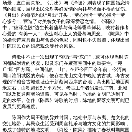
场景，直白而真挚。《月出》与《泽陂》则表现了陈国婚恋情
感的细腻，展现出民众对美好爱情的向往与求而不得的忧伤。
《月出》的每节均以“月出”开头，“劳心悄兮”“劳心慅兮”“劳
心惨兮”，营造了对美貌女子的深深爱恋之情。《泽陂》
中，“彼泽之陂”边生长着蒲草与荷花等香草鲜花，映衬着作者
心爱的“有美一人”，表达对心上人的爱慕与思念。
《陈风》中
的婚恋诗兼具自由与含蓄的色彩，同时也不失温婉，体现出当
时陈国民众的婚恋观念等社会风俗。
诗歌中不止一次出现了“宛丘”与“东门”，或可体现当时陈
国都城附近的状况，以及东门在聚落空间中的重要性。“宛
丘”即“四方高、中间低的土山”。在距今四千余年前，今河南
周口淮阳城区的东南，便存在龙山文化中晚期的古城。考古发
现的平粮台古城遗址位于新蔡河西岸的台地，高出附近地面两
米左右，面积超过5万平方米。考古工作者另发现了南、北城
门以及贯通两者的道路。可见在当时，当地的文明已达到了一
定的水平。创作《陈风》诗歌的时期，陈地的聚落文明可能已
发展到更高程度。
陈国作为周王朝的异姓封国，地处中原与东夷、楚文化的
交汇地带，其民众生活受到周室礼乐与地方文化的共同影响，
形成了独特的地域文明。《诗经・陈风》描绘了春秋时期陈国