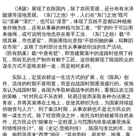
《泽陂》展现了在陈国内，除了农田景观，还分布有水泽
陂塘等湿地景观。《东门之池》中，人们在“东门之池”既可
以“沤麻”“沤纻”，也可以“沤菅”，体现了百姓不是都以种植粮
食作物为生，还有从事麻的种植与加工者。“菅”的叶子可以用
来做绳，或可说明当地也存在着手工业。《东门之枌》载“不
绩其麻，市也婆娑”，周振甫指出意指“不纺织她的麻，却舞蹈
在市垣”，反映了当时部分女性从事麻纺织业的生产活动。
《防有鹊巢》载“中唐有甓”，即营建聚落中的道路时使用了砖
瓦，而砖瓦的生产制作有赖于工匠。这些都展现了陈国民众的
谋生方式不是唯农耕一途，而是相对多样。
实际上，定居农耕这一生活方式的扩展，在《陈风》创
作、流传的时期不甚明显，而是自战国时期逐渐盛行的。侯旭
东认为战国时期，各国为争取称霸战争的胜利，重视以农立国
的策略，“针对民众不乐农耕、轻易迁徙而采取各种办法驱之
务农，并将其束缚在土地上，促使其耕织为生，为国家持续提
供物资与人力”。到了秦汉时期，从事农耕也不是北方民众的
唯一谋生方式。除了经营商业之外，依托当时的植被等自然条
件，北方民众仍“能够在一定程度上与范围内依靠或兼营渔采
狩猎维持生计”。据《史记·货殖列传》，陈国与淮北的沛、汝
南、南郡等原来“西楚”地区，“其俗剽轻，易发怒，地薄，寡