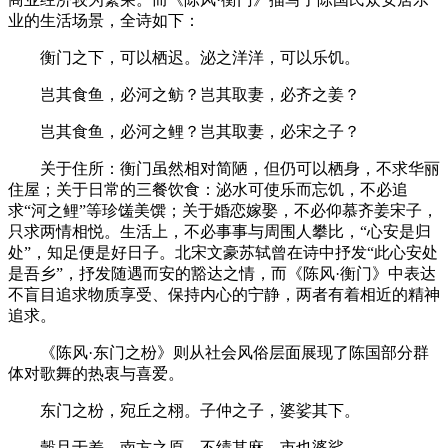
业的生活场景，全诗如下：
衡门之下，可以栖迟。泌之洋洋，可以乐饥。
岂其食鱼，必河之鲂？岂其取妻，必齐之姜？
岂其食鱼，必河之鲤？岂其取妻，必宋之子？
关于住所：衡门虽然相对简陋，但仍可以栖身，不求华丽
住屋；关于日常的三餐饮食：泌水可使乐而忘饥，不必追
求“河之鲤”等珍馐美馔；关于婚恋嫁娶，不必仰慕齐姜宋子，
只求两情相悦。生活上，不必事事与周围人攀比，“心安是归
处”，知足便是好日子。北宋文豪苏轼曾在诗中抒发“此心安处
是吾乡”，抒发随遇而安的豁达之情，而《陈风·衡门》中表达
不盲目追求物质享受、保持内心的宁静，两者有着相近的精神
追求。
《陈风·东门之枌》则从社会风俗层面展现了陈国部分群
体对歌舞的热衷与喜爱。
东门之枌，宛丘之栩。子仲之子，婆娑其下。
穀旦于差，南方之原。不绩其麻，市也婆娑。