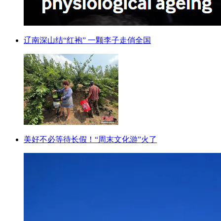
辽南深山结“红袍” 一颗李子走俏全国
美好不必等待长假！“周末文化游”火了