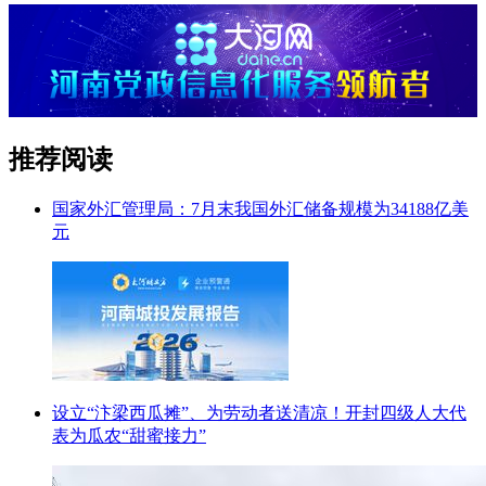
推荐阅读
国家外汇管理局：7月末我国外汇储备规模为34188亿美
元
设立“汴梁西瓜摊”、为劳动者送清凉！开封四级人大代
表为瓜农“甜蜜接力”