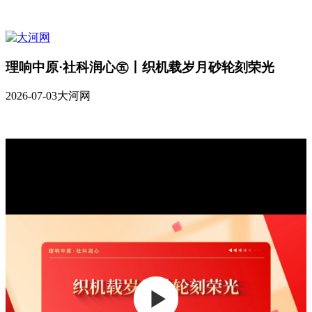
理响中原·社科润心㊄丨织机载岁月砂轮刻荣光
2026-07-03
大河网