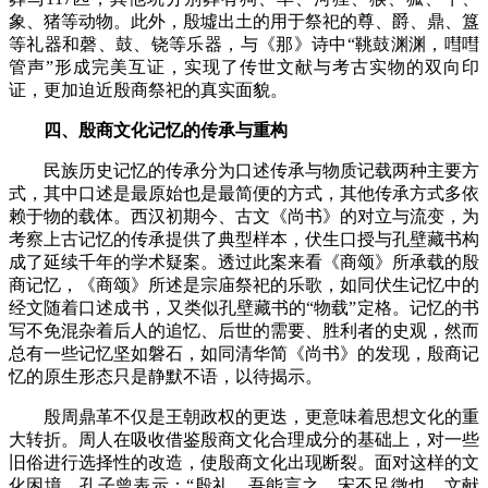
象、猪等动物。此外，殷墟出土的用于祭祀的尊、爵、鼎、簋
等礼器和磬、鼓、铙等乐器，与《那》诗中“鞉鼓渊渊，嘒嘒
管声”形成完美互证，实现了传世文献与考古实物的双向印
证，更加迫近殷商祭祀的真实面貌。
四、殷商文化记忆的传承与重构
民族历史记忆的传承分为口述传承与物质记载两种主要方
式，其中口述是最原始也是最简便的方式，其他传承方式多依
赖于物的载体。西汉初期今、古文《尚书》的对立与流变，为
考察上古记忆的传承提供了典型样本，伏生口授与孔壁藏书构
成了延续千年的学术疑案。透过此案来看《商颂》所承载的殷
商记忆，《商颂》所述是宗庙祭祀的乐歌，如同伏生记忆中的
经文随着口述成书，又类似孔壁藏书的“物载”定格。记忆的书
写不免混杂着后人的追忆、后世的需要、胜利者的史观，然而
总有一些记忆坚如磐石，如同清华简《尚书》的发现，殷商记
忆的原生形态只是静默不语，以待揭示。
殷周鼎革不仅是王朝政权的更迭，更意味着思想文化的重
大转折。周人在吸收借鉴殷商文化合理成分的基础上，对一些
旧俗进行选择性的改造，使殷商文化出现断裂。面对这样的文
化困境，孔子曾表示：
“殷礼，吾能言之，宋不足徵也。文献