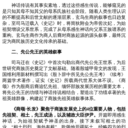
神话传说有其事实素地，透过这些感生传说，能够窥见的
是只知其母不知其父的母系氏族社会阶段。随着人类生理认识
的不断提高和后世文献的逐渐层累，玄鸟生商的叙事也日趋复
杂，至司马迁载入《史记》时，将简狄附会为帝喾次妃，为始
祖契增设父系世系，完成了从母系感生神话向父系王族谱系的
重构。玄鸟生商作为商人后裔对商族起源的源头叙事，最终沉
淀为商民族历史文化传承的基础。
二、先公先王的英雄叙事
司马迁在《史记》中首次勾勒出商代先公先王世系，为后
世研究商族历史奠定了文献基础。随着殷墟甲骨文的发现，王
国维利用新材料撰写出《殷卜辞中所见先公先王考》《续考》
两篇学术著作，证实《史记》所载商代世系大体不误。《商
颂》作为殷商后裔追忆先祖、缅怀部族发展历程的重要文本，
将先公先王的功绩与神话传说相结合，塑造出了功绩卓著的先
祖英雄群像，构建起了商族先祖英雄叙事体系。
《商颂·长发》聚焦于商族发展史上的4位重要人物，包括
先祖契、相土，先王成汤，以及辅政大臣伊尹。
开篇即用感生
神话，为始祖契赋予神圣的出身。接下来叙写相土的功
业，
“相土烈烈，海外有截”，
歌颂他开疆拓土，经略四方的烈