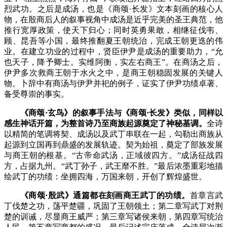
烈武功。之后是成汤，也是《商颂·长发》文本刻画的核心人
物，在殷商后人的叙事视角中成汤是近乎完美的圣王典范，他
推行宽厚政策，使天下归心；同时英勇果敢，相继征伐韦、
顾、昆吾等小国，最终推翻夏王朝统治，完成王朝更迭的伟
业。在建立功业的过程中，贤臣伊尹是成汤的重要助力，
“允
也天子，降予卿士。实维阿衡，实左右商王”。
在商汤之后，
伊尹多次救商王朝于水火之中，是商王朝稳固发展的关键人
物。卜辞中有商汤与伊尹并祀的例子，证实了伊尹功绩卓著、
备受尊崇的事实。
《商颂·玄鸟》的叙事手法与《商颂·长发》类似，同样以
感生神话开篇，为整首诗乃至商族起源奠定了神秘基调。
全诗
以精简的笔调将契、成汤以及武丁串联在一起，勾勒出商族从
起源到立国再到鼎盛的发展轨迹。契为始祖，奠定了部族发展
与商王朝的根基。
“古帝命武汤，正域彼四方。”
成汤征战四
方，占据九州。
“武丁孙子，武王靡不胜。”
最后浓墨重彩地描
绘武丁的功绩：坐拥四海，万国来朝，开创了辉煌盛世。
《商颂·殷武》通篇都在刻画商王武丁的功绩。
首章言武
丁伐楚之功，荡平楚疆，巩固了王朝领土；第二章写武丁对荆
楚的训诫，尽显商王威严；第三章写诸侯来朝，第四章写统治