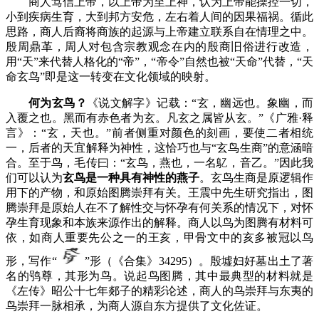
商人笃信上帝，以上帝为至上神，认为上帝能操控一切，
小到疾病生育，大到邦方安危，左右着人间的因果福祸。循此
思路，商人后裔将商族的起源与上帝建立联系自在情理之中。
殷周鼎革，周人对包含宗教观念在内的殷商旧俗进行改造，
用“天”来代替人格化的“帝”，“帝令”自然也被“天命”代替，“天
命玄鸟”即是这一转变在文化领域的映射。
何为玄鸟？
《说文解字》记载：
“玄，幽远也。象幽，而
入覆之也。黑而有赤色者为玄。凡玄之属皆从玄。”
《广雅·释
言》：
“玄，天也。”
前者侧重对颜色的刻画，要使二者相统
一，后者的天宜解释为神性，这恰巧也与“玄鸟生商”的意涵暗
合。至于鸟，毛传曰：
“玄鸟，燕也，一名鳦，音乙。”
因此我
们可以认为
玄鸟是一种具有神性的燕子
。玄鸟生商是原逻辑作
用下的产物，和原始图腾崇拜有关。王震中先生研究指出，图
腾崇拜是原始人在不了解性交与怀孕有何关系的情况下，对怀
孕生育现象和本族来源作出的解释。商人以鸟为图腾有材料可
依，如商人重要先公之一的王亥，甲骨文中的亥多被冠以鸟
形，写作“
”形（《合集》34295）。殷墟妇好墓出土了著
名的鸮尊，其形为鸟。说起鸟图腾，其中最典型的材料就是
《左传》昭公十七年郯子的精彩论述，商人的鸟崇拜与东夷的
鸟崇拜一脉相承，为商人源自东方提供了文化佐证。