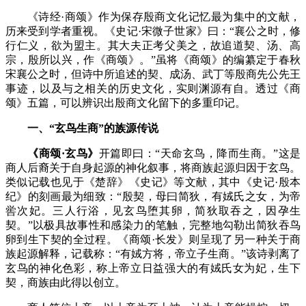
《诗经·商颂》作为保存殷商文化记忆最为集中的文献，
历来受到学者重视。《史记·宋微子世家》曰：
“襄公之时，修
行仁义，欲为盟主。其大夫正考父美之，故追道契、汤、高
宗，殷所以兴，作《商颂》。”
虽将《商颂》的编纂定于春秋
宋襄公之时，但诗中所追述的契、成汤、武丁等殷商先公先王
事迹，以及与之相关的历史文化，实则渊源有自。透过《商
颂》五篇，可以辨识出殷商文化留下的多重印记。
一、“玄鸟生商”的族源传说
《商颂·玄鸟》
开篇即曰：
“天命玄鸟，降而生商。”
这是
商人后裔关于自身起源的神化叙事，将商族起源归因于玄鸟。
类似记载也见于《楚辞》《史记》等文献，其中《史记·殷本
纪》的刻画最为细致：
“殷契，母曰简狄，有娀氏之女，为帝
喾次妃。三人行浴，见玄鸟堕其卵，简狄取吞之，因孕生
契。”
以极具故事性和感染力的笔触，完整地勾勒出简狄吞鸟
卵到生下契的全过程。《商颂·长发》则呈现了另一种关于商
族起源解释，记载称：
“有娀方将，帝立子生商。”
该诗剥离了
玄鸟的神化色彩，称上帝立日益强大的有娀氏女为妃，生下
契，商族由此得以创立。