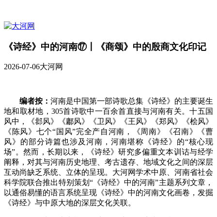
《诗经》中的河南⑰丨《商颂》中的殷商文化印记
2026-07-06
大河网
编者按：
河南是中国第一部诗歌总集《诗经》的主要诞生
地和取材地，305首诗歌中一百余首直接与河南有关。十五国
风中，《邶风》《鄘风》《卫风》《王风》《郑风》《桧风》
《陈风》七个“国风”完全产自河南，《周南》《召南》《曹
风》的部分诗篇也涉及河南，河南堪称《诗经》的“核心现
场”。然而，长期以来，《诗经》研究多偏重文本训诂与经学
阐释，对其与河南历史地理、考古遗存、地域文化之间的深层
互动尚缺乏系统、立体的呈现。大河网学术中原、河南省社会
科学院联合推出特别策划“《诗经》中的河南”主题系列文章，
以通俗易懂的语言系统呈现《诗经》中的河南文化画卷，发掘
《诗经》与中原大地的深层文化关联。