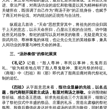
人民，第五章写商都的盛况，最后记述宗庙落成。全诗层次渐
进、章法严谨，对商汤功业的追忆和歌颂是以其为精神标杆的
关键所在，既强调了自己作为“商汤子孙”的正统身份，也赋予
了商王对外征伐、对内统治的正统性与合法性。
纵观这几首诗，“天命”思想贯穿其中，将祖先的功业归因
于上天的意志，以示天命所归，凸显出王权的合法性。诗中随
处所见对战争、祭祀的描写以及对神灵的敬畏，无疑是商文化
崇武尚功、尊神事鬼的体现，也让先公先王的英雄叙事，兼具
人间功业的厚重与神性天命的神圣。
三、“汤孙奏假”的祭祀展演
《礼记》
记载：
“殷人尊神，率民以事神，先鬼而后
礼。”
较为精准地点明了殷人尊鬼敬神、重祀尚祭的特征。
《商颂》中《烈祖》和《那》即代表了殷商后裔对商代祭祀礼
制的追忆。
《烈祖》
从字面意思来看，
指功业显赫的先祖，以名点
题，指代商朝开国君主成汤，彰显对商汤之崇敬。
全诗围绕献
祭祈福、感念圣王恩德、祈求先祖庇佑三个方面展开，细致记
录了祭祀仪式中丰盛的祭品、庄重的礼乐，营造出肃穆的祭祀
氛围。殷商后裔借此表达对先祖成汤的追思与敬仰，同时希望