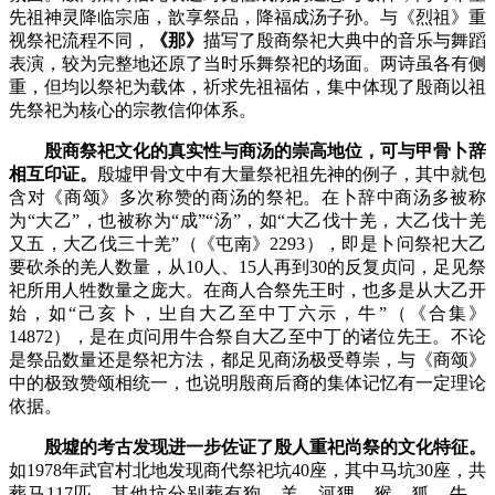
先祖神灵降临宗庙，歆享祭品，降福成汤子孙。与《烈祖》重
视祭祀流程不同，
《那》
描写了殷商祭祀大典中的音乐与舞蹈
表演，较为完整地还原了当时乐舞祭祀的场面。两诗虽各有侧
重，但均以祭祀为载体，祈求先祖福佑，集中体现了殷商以祖
先祭祀为核心的宗教信仰体系。
殷商祭祀文化的真实性与商汤的崇高地位，可与甲骨卜辞
相互印证。
殷墟甲骨文中有大量祭祀祖先神的例子，其中就包
含对《商颂》多次称赞的商汤的祭祀。在卜辞中商汤多被称
为“大乙”，也被称为“成”“汤”，如
“大乙伐十羌，大乙伐十羌
又五，大乙伐三十羌”（《屯南》2293）
，即是卜问祭祀大乙
要砍杀的羌人数量，从10人、15人再到30的反复贞问，足见祭
祀所用人牲数量之庞大。在商人合祭先王时，也多是从大乙开
始，如
“己亥卜，㞢自大乙至中丁六示，牛”（《合集》
14872）
，是在贞问用牛合祭自大乙至中丁的诸位先王。不论
是祭品数量还是祭祀方法，都足见商汤极受尊崇，与《商颂》
中的极致赞颂相统一，也说明殷商后裔的集体记忆有一定理论
依据。
殷墟的考古发现进一步佐证了殷人重祀尚祭的文化特征。
如1978年武官村北地发现商代祭祀坑40座，其中马坑30座，共
葬马117匹，其他坑分别葬有狗、羊、河狸、猴、狐、牛、