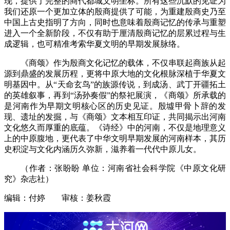
现，提供了完整的商代都城文明坐标。所有这些沉默的见证为
我们还原一个更加立体的殷商提供了可能，为重建殷商史乃至
中国上古史指明了方向，同时也意味着殷商记忆的传承与重塑
进入一个全新阶段，不仅有助于厘清殷商记忆的层累过程与生
成逻辑，也可精准考索华夏文明的早期发展脉络。
《商颂》作为殷商文化记忆的载体，不仅串联起商族从起
源到鼎盛的发展历程，更将中原大地的文化根脉深植于华夏文
明基因中。从“天命玄鸟”的族源传说，到成汤、武丁开疆拓土
的英雄叙事，再到“汤孙奏假”的祭祀展演，《商颂》所承载的
是河南作为早期文明核心区的历史见证。殷墟甲骨卜辞的发
现、遗址的发掘，与《商颂》文本相互印证，共同揭示出河南
文化悠久而厚重的底蕴。《诗经》中的河南，不仅是地理意义
上的中原腹地，更代表了中华文明早期发展的河南样本，其历
史积淀与文化内涵历久弥新，滋养着一代代中原儿女。
（作者：张盼盼 单位：河南省社会科学院《中原文化研
究》杂志社）
编辑：付婷 审核：姜秋霞