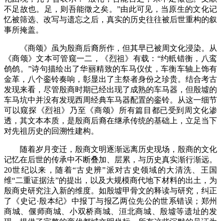
不足故也。足，则吾能徵之矣。”
由此可见，当原生的文化记
忆被筛选、改写与遗忘之后，真实的历史往往被后世重构的叙
事所掩盖。
《商颂》虽为殷商后裔所作，但其早已被周文化浸染。从
《商颂》文本可管窥一二，《烈祖》有载：
“约軝错衡，八鸾
鸧鸧。”
诗句描绘出了华丽精致的车马仪仗，车衡车轴上饰有
金革，八个銮铃奏响，彰显出了主祭者身份之珍贵。结合考古
发现来看，尽管殷商时期已经出现了成熟的车马器，但殷墟的
车马坑中并没有发现西周经典车马器配置的銮铃。从这一细节
可以窥探《烈祖》乃至《商颂》所有篇目都已受到周文化渗
透，其文本本质，是殷商后裔在继承传统的基础上，立足当下
对先祖历史的回溯性建构。
随着岁月变迁，殷商文明逐渐远离历史现场，殷商的文化
记忆在后世的传承中不断叠加、层累，与历史真实渐行渐远。
20世纪以来，随着“古史辨”派对古史领域的大清洗、王国
维“二重证据法”的提出，以及大规模商代地下材料的出土，为
殷商史研究注入新的维度。如殷墟甲骨文的释读与研究，纠正
了《史记·殷本纪》中报丁与报乙两位先公的世系错误；郑州
商城、偃师商城、小双桥商城、洹北商城、殷墟等遗址的发