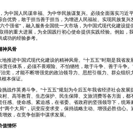
，为中国人民谋幸福、为中华民族谋复兴。必须全面落实习近
综合优势，敢于担当善于担当，为增进人民福祉、实现民族复兴
“六个强省”，融入服务全国统一大市场，为中国式现代化建设提
取得的重大进展，为全国践行初心使命提供实践经验。例如，我省
供成功的经验参考。
精神风骨
大地推进中国式现代化建设的精神风骨。“十五五”时期是我省
目标责任体系，必须不畏艰险、不怕牺牲，敢于斗争、善于斗争。
治党，才能不断增强党的政治领导力、思想引领力、群众组织力
供根本保证。
险挑战作英勇斗争。“十五五”规划为今后五年我省经济社会发
农村、高等教育、生态保护、民生保障、文旅消费等各方面，都
责任感、使命感、紧迫感，在省委、省政府的坚强领导下，统筹
“两个大局”，识变应变求变，保持战略主动、增强必胜信心。
质增效，在竞争创新中谋求发展。
价值情怀