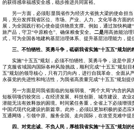
的获得感幸福感安全感，稳步推进共同富裕。
另一方面，必须彰显我省作为经济大省挑大梁的使命担当
局，充分发挥我省区位、市场、产业、人力、文化等各方面的
展，为全国践行初心使命提供物质支撑。例如，通过加快构建
旅产品，守卫“中原粮仓”、确保粮食安全。
二是
用高效能治理
式，可为全国各地建构基层治理体系、提升基层治理能力，提
三、不怕牺牲、英勇斗争，砥砺我省实施“十五五”规划的
实施“十五五”规划，必须不怕牺牲、英勇斗争，这是中原
了克服省域国内国际各种风险挑战，顺利完成“十五五”规划
五”规划的领导核心，只有刀刃向内，进行自我革命、全面从严
永葆党的先进性和纯洁性，为我省高质量完成“十五五”规划提
另一方面是同我省面临的短板弱项、“两个大局”内含的风
短板弱项仍较突出，在经济发展、科技创新、城市建设、农业
潜能无法有效释放的困境。时间紧任务重，全省上下必须增强
中国式现代化建设的新篇章。此外，必须以更加积极的姿态应对
互通网络，引领中原、服务全国、走向国际，在攻坚克难中提
四、对党忠诚、不负人民，厚植我省实施“十五五”规划的