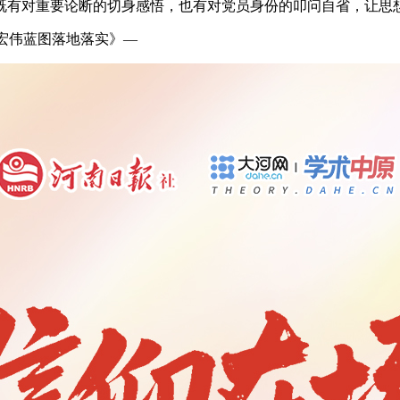
既有对重要论断的切身感悟，也有对党员身份的叩问自省，让思想
”宏伟蓝图落地落实》—