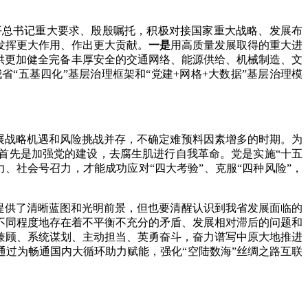
平总书记重大要求、殷殷嘱托，积极对接国家重大战略、发展布
发挥更大作用、作出更大贡献。
一是
用高质量发展取得的重大进
供更加健全完备丰厚安全的交通网络、能源供给、机械制造、文
“五基四化”基层治理框架和“党建+网格+大数据”基层治理模
发展战略机遇和风险挑战并存，不确定难预料因素增多的时期。为
首先是加强党的建设，去腐生肌进行自我革命。党是实施“十五
、社会号召力，才能成功应对“四大考验”、克服“四种风险”，
展提供了清晰蓝图和光明前景，但也要清醒认识到我省发展面临的
不同程度地存在着不平衡不充分的矛盾、发展相对滞后的问题和
兼顾、系统谋划、主动担当、英勇奋斗，奋力谱写中原大地推进
通过为畅通国内大循环助力赋能，强化“空陆数海”丝绸之路互联