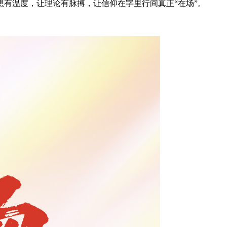
有温度，让理论有脉搏，让信仰在字里行间真正“在场”。