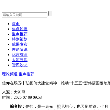
首页
焦点轮播
重点推荐
特别策划
成果发布
理论资讯
此言有理
大河智库
智库沙龙
理论频道
重点推荐
信仰在场⑤丨弘扬伟大建党精神，推动“十五五”宏伟蓝图落地
来源：大河网
时间：2026-07-09 09:53
编者按：
信仰，是一束光，照见初心，也照见前路。七月