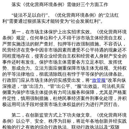
落实《优化营商环境条例》需做好三个方面工作
“徒法不足以自行”。《优化营商环境条例》的“立法红
利”需要通过狠抓落实才能转变为“社会发展红利”。
第一，在市场主体保护上出实招求实效。《优化营商环境
条例》规定，任何单位和个人不得干涉市场主体经营自主权，
严禁实施违法的财产查封、扣押等行政强制措施。不容否认，
民营经济在竞争中因非市场因素而遭受不公平待遇的现象还不
同程度地存在，侵害企业经营自主权和经营者人身财产安全的
事件还时有发生。保护市场主体需要各方立足本职、发挥优
势、形成合力。立法方面应侧重保障市场主体无歧视、无特权
的平等法律地位，彻底清除既往有悖于平等保护的法律条款。
行政部门应从市场主体的切实感受出发，将“
放管服
”改革向纵
深推进，“放”出活力、“管”出公平、“服”出效益。司法机关应
侧重为保护市场主体提供有力司法服务和保障，尤其是严格案
件定性，慎用强制措施，杜绝民事经济案件刑事化处理，并积
极运用司法手段对侵害市场主体权益的行为进行严厉打击。
第二，在创新监管方式上下功夫做文章。《优化营商环境
条例》以公平、安全、秩序为目标，将近年各地创新并经实践
检验的行之有效的综合行政执法、联动行政执法以及“双随