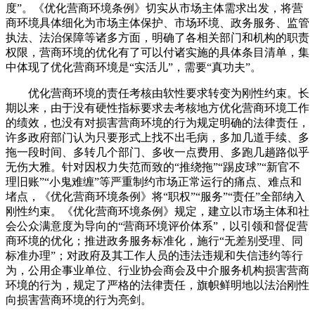
度”。《优化营商环境条例》切实从市场主体需求出发，将营
商环境具体细化为市场主体保护、市场环境、政务服务、监管
执法、法治保障等诸多方面，明确了各相关部门和机构的职责
权限，营商环境的优化有了可以付诸实施的具体条目清单，集
中体现了优化营商环境是“实活儿”，需要“真功夫”。
优化营商环境的责任考核由软性要求转变为刚性约束。长
期以来，由于没有硬性指标要求去考核地方优化营商环境工作
的绩效，也没有对损害营商环境的行为规定明确的法律责任，
许多政府部门认为只要形式上找不出毛病，多加几道手续、多
拖一段时间、多转几个部门、多收一点费用、多跑几趟路似乎
无伤大雅。针对因权力失范而致的“推绕拖”“踢皮球”“新官不
理旧账”“小鬼难缠”等严重制约市场正常运行的痛点、难点和
堵点，《优化营商环境条例》将“职权”“服务”“责任”全部纳入
刚性约束。《优化营商环境条例》规定，建立以市场主体和社
会公众满意度为导向的“营商环境评价体系”，以引领和督促营
商环境的优化；推进政务服务标准化，施行“无差别受理、同
标准办理”；对政府及其工作人员的违法违规和失信违约等行
为，公用企事业单位、行业协会商会及中介服务机构损害营商
环境的行为，规定了严格的法律责任，旗帜鲜明地以法治刚性
向损害营商环境的行为亮剑。