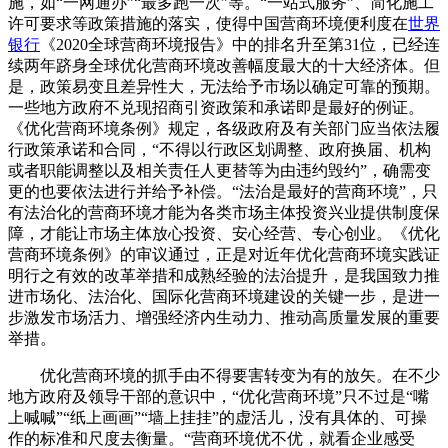
施，如“一网通办”“最多跑一次”等。“一站式服务”、简化施工
许可要求等政策措施的落实，使得中国营商环境便利度在
世界
银行
《2020全球营商环境报告》中的排名升至第31位，已经连
续两年跻身全球优化营商环境改善幅度最大的十大经济体。但
是，政策易变且差异性大，无法给予市场以确定可靠的预期。
一些地方政府不兑现招商引资政策和承诺即是最好的例证。
《优化营商环境条例》规定，各级政府及有关部门应当依法履
行政策承诺和合同，“不得以行政区划调整、政府换届、机构
或者职能调整以及相关责任人更替等为由违约毁约”，确需变
更的也要依法进行并给予补偿。“法治是最好的营商环境”，只
有法治化的营商环境才能为各类市场主体投资兴业提供制度保
障，才能让市场主体放心投资、安心经营、专心创业。《优化
营商环境条例》的审议通过，正是对近年优化营商环境实践证
明行之有效的改革举措和成熟经验的法治提升，是我国致力推
进市场化、法治化、国际化营商环境建设的关键一步，是进一
步激发市场活力、增强经济内生动力、推动高质量发展的重要
举措。
优化营商环境的抓手由不得要害转变为有的放矢。在不少
地方政府及领导干部的意识中，“优化营商环境”只不过是“嘴
上喊喊”“纸上画画”“墙上挂挂”的虚活儿，没有具体的、可操
作的标准和尺度去衡量。“营商环境优不优，就看企业感受