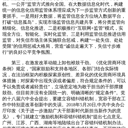
机、一公开”监管方式推向全国。在大数据信息化时代，构建
统一的信息化信用监管体系理应成为下一步监管方式创新的重
要抓手。一是用好大数据，将监管信息全方位纳入数据平台，
打破“信息孤岛”，实现市场监管信息共建共享，将分类监管向
精细化、信息化推进。二是积极推行“互联网+监管”模式，实
现全方位、智能化、实时化监管。三是利用监管信息推进信用
监管，对失信市场主体实施联合惩戒，构建“一处失信、处处
受限”的信用惩戒大格局，营造“诚信走遍天下，失信寸步难
行”的良好公平竞争氛围。
第三，在激发改革动能上卸包袱鼓干劲。《优化营商环境
条例》规定，“国家鼓励和支持各地区、各部门结合实际情
况，在法治框架内积极探索原创性、差异化的优化营商环境具
体措施；对探索中出现失误或者偏差，符合规定条件的，可以
予以免责或者减轻责任”，立场坚定地为敢于担当的干部撑腰
鼓劲。但目前并没有全国统一的、明确清晰的“规定条件”。党
的十八届六中全会提出，要建立容错纠错机制，宽容干部在工
作中特别是改革创新中的失误。2018年5月20日,中共中央办公
厅印发《关于进一步激励广大干部新时代新担当新作为的意
见》，专门就建立“激励机制和容错纠错机制”提出七点意见。
广州、江苏、广西、湖南等地陆续出台了容错纠错机制办法。