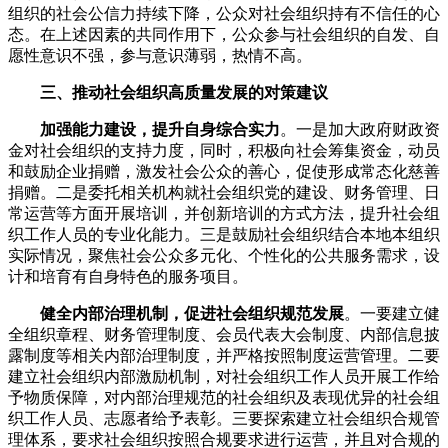
组织的社会公信力持续下降，公众对社会组织持有不信任的心
态。在上述因素的共同作用下，公众参与社会组织的自发、自
愿性意识不强，参与意识薄弱，热情不高。
三、推动社会组织高质量发展的对策建议
加强能力建设，提升自身综合实力
。一是加大政府财政资
金对社会组织的支持力度，同时，积极向社会筹集资金，动员
和鼓励企业捐赠，激发社会公众的善心，促使形成常态化慈善
捐赠。二是委托相关机构就社会组织党的建设、财务管理、日
常运营等方面开展培训，并创新培训的方式方法，提升社会组
织工作人员的专业化能力。三是鼓励社会组织结合本地本组织
实际情况，聚焦社会公众多元化、个性化的公共服务需求，设
计和培育有自身特色的服务项目。
健全内部治理机制，促进社会组织规范发展
。一要建立健
全组织章程、财务管理制度、会员代表大会制度、内部信息披
露制度等相关内部治理制度，并严格按照制度运营管理。二要
建立社会组织内部激励机制，对社会组织工作人员开展工作给
予物质保障，对内部治理规范的社会组织及表现优异的社会组
织工作人员、志愿者给予表彰。三要探索建立社会组织合规管
理体系，要求社会组织按照合规要求进行运营，并且对合规的