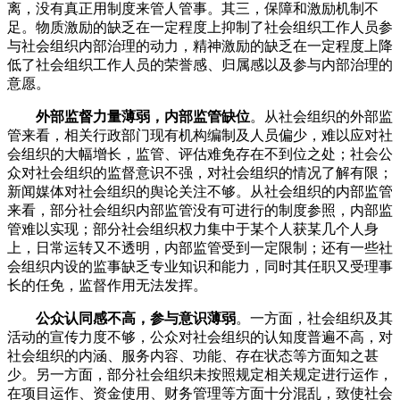
离，没有真正用制度来管人管事。其三，保障和激励机制不
足。物质激励的缺乏在一定程度上抑制了社会组织工作人员参
与社会组织内部治理的动力，精神激励的缺乏在一定程度上降
低了社会组织工作人员的荣誉感、归属感以及参与内部治理的
意愿。
外部监督力量薄弱，内部监管缺位
。从社会组织的外部监
管来看，相关行政部门现有机构编制及人员偏少，难以应对社
会组织的大幅增长，监管、评估难免存在不到位之处；社会公
众对社会组织的监督意识不强，对社会组织的情况了解有限；
新闻媒体对社会组织的舆论关注不够。从社会组织的内部监管
来看，部分社会组织内部监管没有可进行的制度参照，内部监
管难以实现；部分社会组织权力集中于某个人获某几个人身
上，日常运转又不透明，内部监管受到一定限制；还有一些社
会组织内设的监事缺乏专业知识和能力，同时其任职又受理事
长的任免，监督作用无法发挥。
公众认同感不高，参与意识薄弱
。一方面，社会组织及其
活动的宣传力度不够，公众对社会组织的认知度普遍不高，对
社会组织的内涵、服务内容、功能、存在状态等方面知之甚
少。另一方面，部分社会组织未按照规定相关规定进行运作，
在项目运作、资金使用、财务管理等方面十分混乱，致使社会