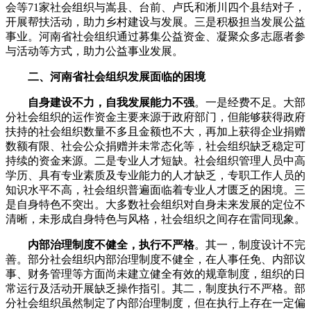
会等71家社会组织与嵩县、台前、卢氏和淅川四个县结对子，
开展帮扶活动，助力乡村建设与发展。三是积极担当发展公益
事业。河南省社会组织通过募集公益资金、凝聚众多志愿者参
与活动等方式，助力公益事业发展。
二、河南省社会组织发展面临的困境
自身建设不力，自我发展能力不强
。一是经费不足。大部
分社会组织的运作资金主要来源于政府部门，但能够获得政府
扶持的社会组织数量不多且金额也不大，再加上获得企业捐赠
数额有限、社会公众捐赠并未常态化等，社会组织缺乏稳定可
持续的资金来源。二是专业人才短缺。社会组织管理人员中高
学历、具有专业素质及专业能力的人才缺乏，专职工作人员的
知识水平不高，社会组织普遍面临着专业人才匮乏的困境。三
是自身特色不突出。大多数社会组织对自身未来发展的定位不
清晰，未形成自身特色与风格，社会组织之间存在雷同现象。
内部治理制度不健全，执行不严格
。其一，制度设计不完
善。部分社会组织内部治理制度不健全，在人事任免、内部议
事、财务管理等方面尚未建立健全有效的规章制度，组织的日
常运行及活动开展缺乏操作指引。其二，制度执行不严格。部
分社会组织虽然制定了内部治理制度，但在执行上存在一定偏