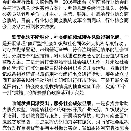
会商会与行政机关脱钩改革。2016年出台《河南省行业协会商
会与行政机关脱钩实施方案》，明确规定各级行政机关、参照
公务员法管理单位与其主办、主管、联系、挂靠的行业协会商
会脱钩。目前，行业协会商会脱钩改革全面完成，行业协会商
会自身活力得到极大激发。
监管执法不断强化，社会组织领域潜在风险得到化解
。一
是开展清理“僵尸型”社会组织和社会团体分支机构专项行动，
对存在撤销登记、吊销登记证书、符合注销登记情形的社会组
织，分别给予相应措施，对可以通过整改激活的社会组织提出
整改方案。二是开展打击整治非法社会组织工作，对未经社会
组织管理部门登记而擅自以社会组织名义开展活动、被撤销登
记或吊销登记证书后仍用社会组织名义进行活动、筹备成立期
间开展筹备以外活动的社会组织进行打击整治。三是开展全省
范围内行业协会商会乱收费情况的抽查检查工作，实施“五个
一批”措施，将降费减负政策落到了实处。
功能发挥日渐突出，服务社会成效显著
。一是多措并举助
力脱贫攻坚。河南省社会组织积极开展产业扶贫、组织脱贫技
术培训、提供教育医疗服务、开展消费帮扶，助力河南全面打
赢脱贫攻坚战。二是发挥优势助力乡村振兴。河南省社会组织
充分发挥自身优势参与乡村振兴实践，譬如组织河南省物流协