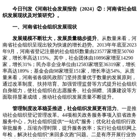
今日刊发《河南社会发展报告（2024）②：河南省社会组
织发展现状及对策研究》。
一、河南省社会组织发展现状
发展规模不断壮大，发展质量稳步提升
。从数量来看，河
南省社会组织呈现出较为快速的增长趋势。2013年年底至2023
年9月，河南省登记注册的社会组织数量由23577家增至50760
家，增长率高达115%。其中，社会团体由10896家增至14290
家，增长31%；民办非企业单位由12583家增至36319家，增长
率高达189%；基金会由98家增至151家，增长率达54%。从质
量来看，河南省各级民政部门坚持质量优于数量的发展原则，
通过改革制度、扶持培育、加强管理监督等方式提升社会组织
自身能力，使社会组织在志愿服务、社会捐赠、清廉建设等方
面取得显著成绩，推动社会组织发展质量不断提升。
管理制度改革稳妥推进，社会组织发展更有活力
。一是推
动社会组织登记管理改革。44项相关政务服务事项入驻省政务
服务中心，为社会组织提供“一站式”服务；优化社会组织行政
审批服务，压缩办理时限，提升服务效率；实行社会组织网上
年检，解决社会组织“来回多次跑”问题。二是有序开展行业协