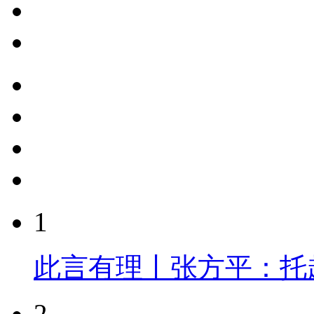
1
此言有理丨张方平：托
2