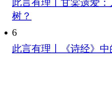
此言有理丨甘棠遗爱：
树？
6
此言有理丨《诗经》中