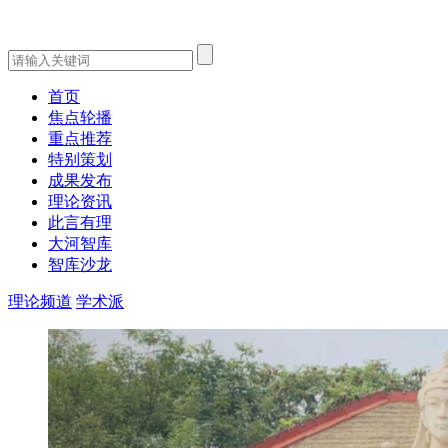
首页
焦点轮播
重点推荐
特别策划
成果发布
理论资讯
此言有理
大河智库
智库沙龙
理论频道
学术派