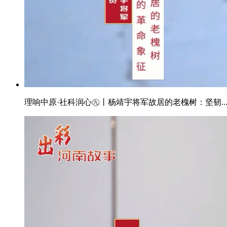
理响中原·社科润心㊈丨杨靖宇将军故居的老槐树：坚韧..