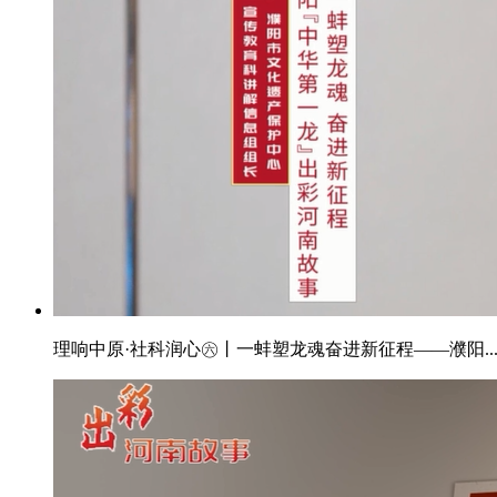
理响中原·社科润心㊅丨一蚌塑龙魂奋进新征程——濮阳..